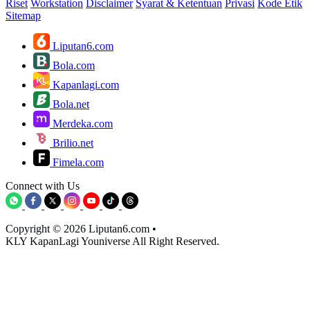
Riset
Workstation
Disclaimer
Syarat & Ketentuan
Privasi
Kode Etik
Sitemap
Liputan6.com
Bola.com
Kapanlagi.com
Bola.net
Merdeka.com
Brilio.net
Fimela.com
Connect with Us
Copyright © 2026 Liputan6.com
•
KLY KapanLagi Youniverse All Right Reserved.