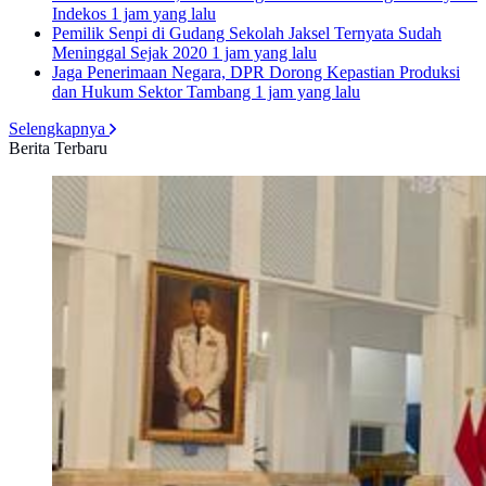
Indekos
1 jam yang lalu
Pemilik Senpi di Gudang Sekolah Jaksel Ternyata Sudah
Meninggal Sejak 2020
1 jam yang lalu
Jaga Penerimaan Negara, DPR Dorong Kepastian Produksi
dan Hukum Sektor Tambang
1 jam yang lalu
Selengkapnya
Berita Terbaru