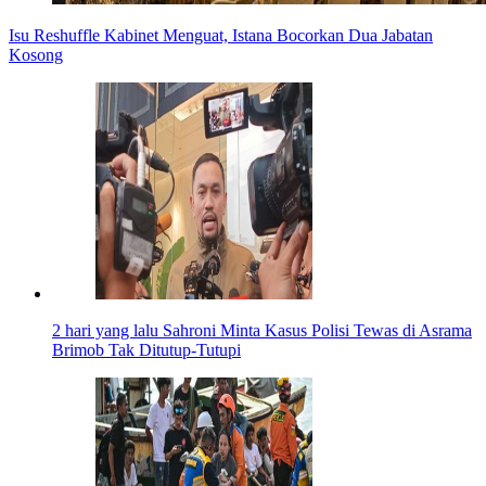
Isu Reshuffle Kabinet Menguat, Istana Bocorkan Dua Jabatan
Kosong
2 hari yang lalu
Sahroni Minta Kasus Polisi Tewas di Asrama
Brimob Tak Ditutup-Tutupi