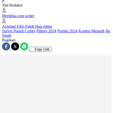
Tim Redaksi
Merdeka.com
writer
Achmad Fikri Fakih Haq
editor
Survei Populi Center
Pilpres 2024
Pemilu 2024
Konten Menarik
Be
Smart
Bagikan
Copy Link