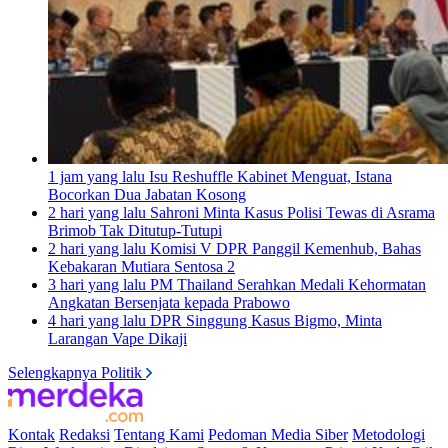
1 jam yang lalu
Isu Reshuffle Kabinet Menguat, Istana
Bocorkan Dua Jabatan Kosong
2 hari yang lalu
Sahroni Minta Kasus Polisi Tewas di Asrama
Brimob Tak Ditutup-Tutupi
2 hari yang lalu
Komisi V DPR Panggil Kemenhub, Bahas
Kebakaran Mutiara Sentosa 2
3 hari yang lalu
PM Thailand Serahkan Medali Kehormatan
Angkatan Bersenjata kepada Prabowo
4 hari yang lalu
DPR Singgung Kasus Bigmo, Minta
Larangan Vape Dikaji
Selengkapnya Politik
Kontak
Redaksi
Tentang Kami
Pedoman Media Siber
Metodologi