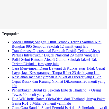
Terpopuler
Sosok Untung Sangaji, Dulu Tembak Teroris Sarinah Kini
Bongkar 995 Senpi di Sekolah
12 menit yang lalu
Transformasi Operasional Berbuah Positif, Telkom Akses
Perluas Infrastruktur Digital Nasional
29 menit yang lalu
Polisi Sebut Ratusan Airsoft Gun di Sekolah Jaksel Tak
Terkait Ekskul
1 jam yang lalu
Cara Menyimpan Daun Bawang di Kulkas agar Tidak Cepat
Layu, Jaga Kesegarannya Tanpa Ribet
23 detik yang lalu
Kesalahan saat Menyimpan Alpukat di Freezer yang Bikin
Cepat Rusak dan Kurang Nikmat Dikonsumsi
20 menit yang
lalu
Penembakan Brutal ke Sekolah Elite di Thailand, 7 Orang
Tewas
59 menit yang lalu
Dua WN India Bawa 'Oleh-Oleh' dari Thailand, Isinya Paket
Ganja Rp1,5 Miliar
59 menit yang lalu
Gara-Gara Sandal, Suami Pergoki Istri dan Selingkuhannya di