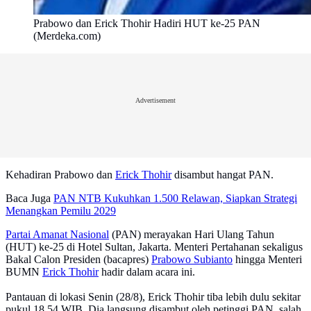
Prabowo dan Erick Thohir Hadiri HUT ke-25 PAN
(Merdeka.com)
Advertisement
Kehadiran Prabowo dan
Erick Thohir
disambut hangat PAN.
Baca Juga
PAN NTB Kukuhkan 1.500 Relawan, Siapkan Strategi
Menangkan Pemilu 2029
Partai Amanat Nasional
(PAN) merayakan Hari Ulang Tahun
(HUT) ke-25 di Hotel Sultan, Jakarta. Menteri Pertahanan sekaligus
Bakal Calon Presiden (bacapres)
Prabowo Subianto
hingga Menteri
BUMN
Erick Thohir
hadir dalam acara ini.
Pantauan di lokasi Senin (28/8), Erick Thohir tiba lebih dulu sekitar
pukul 18.54 WIB. Dia langsung disambut oleh petinggi PAN, salah