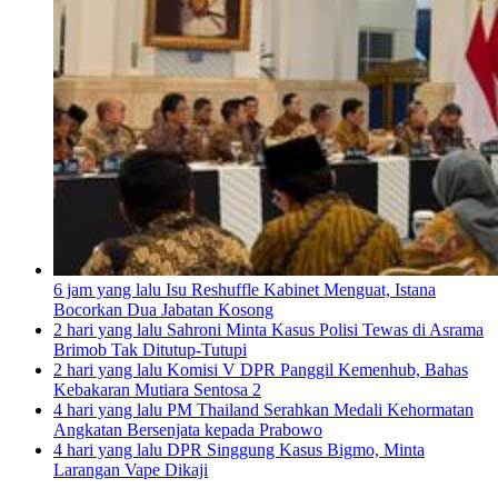
6 jam yang lalu
Isu Reshuffle Kabinet Menguat, Istana
Bocorkan Dua Jabatan Kosong
2 hari yang lalu
Sahroni Minta Kasus Polisi Tewas di Asrama
Brimob Tak Ditutup-Tutupi
2 hari yang lalu
Komisi V DPR Panggil Kemenhub, Bahas
Kebakaran Mutiara Sentosa 2
4 hari yang lalu
PM Thailand Serahkan Medali Kehormatan
Angkatan Bersenjata kepada Prabowo
4 hari yang lalu
DPR Singgung Kasus Bigmo, Minta
Larangan Vape Dikaji