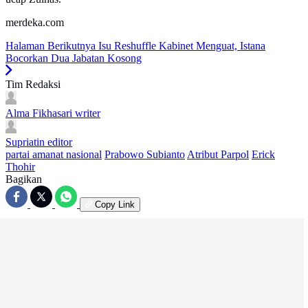
merdeka.com
Halaman Berikutnya
Isu Reshuffle Kabinet Menguat, Istana
Bocorkan Dua Jabatan Kosong
Tim Redaksi
Alma Fikhasari
writer
Supriatin
editor
partai amanat nasional
Prabowo Subianto
Atribut Parpol
Erick
Thohir
Bagikan
Copy Link