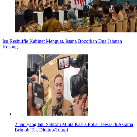
Isu Reshuffle Kabinet Menguat, Istana Bocorkan Dua Jabatan
Kosong
2 hari yang lalu
Sahroni Minta Kasus Polisi Tewas di Asrama
Brimob Tak Ditutup-Tutupi