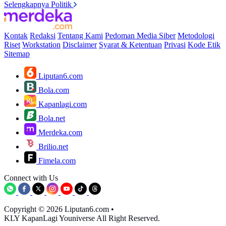
Selengkapnya Politik
Kontak
Redaksi
Tentang Kami
Pedoman Media Siber
Metodologi
Riset
Workstation
Disclaimer
Syarat & Ketentuan
Privasi
Kode Etik
Sitemap
Liputan6.com
Bola.com
Kapanlagi.com
Bola.net
Merdeka.com
Brilio.net
Fimela.com
Connect with Us
Copyright © 2026 Liputan6.com
•
KLY KapanLagi Youniverse All Right Reserved.