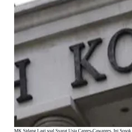
MK Sidang Lagi soal Syarat Usia Capres-Cawapres, Ini Soso