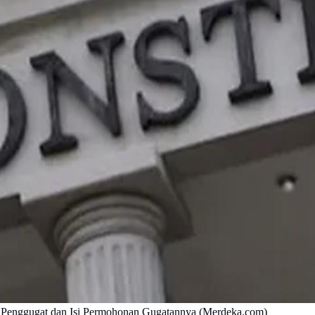
k Penggugat dan Isi Permohonan Gugatannya (Merdeka.com)