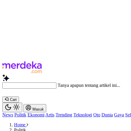
Baca lebih
Cari
Masuk
News
Politik
Ekonomi
Artis
Trending
Teknologi
Oto
Dunia
Gaya
Se
Home
Politik