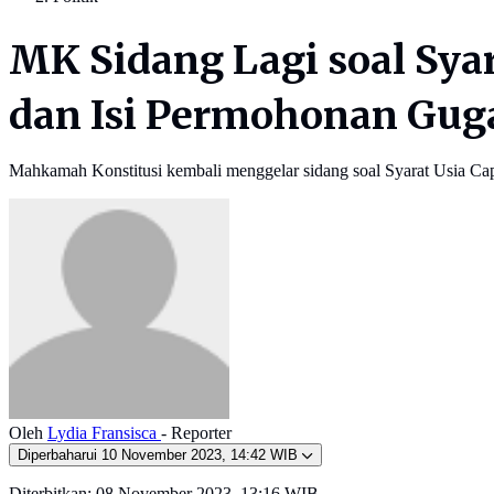
MK Sidang Lagi soal Sya
dan Isi Permohonan Gug
Mahkamah Konstitusi kembali menggelar sidang soal Syarat Usia Cap
Oleh
Lydia Fransisca
- Reporter
Diperbaharui
10 November 2023, 14:42 WIB
Diterbitkan:
08 November 2023, 13:16 WIB