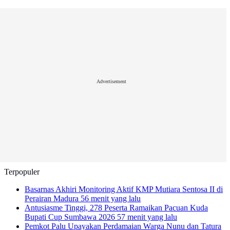
Advertisement
Terpopuler
Basarnas Akhiri Monitoring Aktif KMP Mutiara Sentosa II di
Perairan Madura
56 menit yang lalu
Antusiasme Tinggi, 278 Peserta Ramaikan Pacuan Kuda
Bupati Cup Sumbawa 2026
57 menit yang lalu
Pemkot Palu Upayakan Perdamaian Warga Nunu dan Tatura