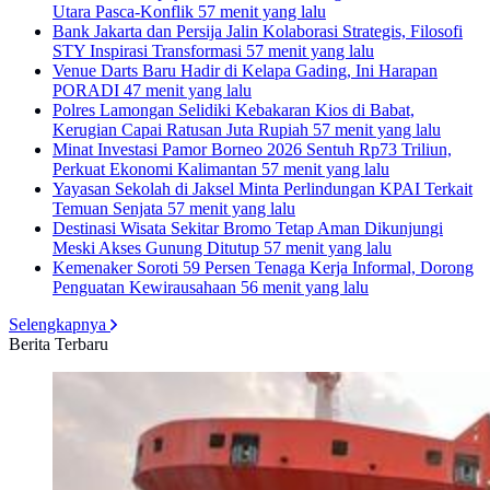
Utara Pasca-Konflik
57 menit yang lalu
Bank Jakarta dan Persija Jalin Kolaborasi Strategis, Filosofi
STY Inspirasi Transformasi
57 menit yang lalu
Venue Darts Baru Hadir di Kelapa Gading, Ini Harapan
PORADI
47 menit yang lalu
Polres Lamongan Selidiki Kebakaran Kios di Babat,
Kerugian Capai Ratusan Juta Rupiah
57 menit yang lalu
Minat Investasi Pamor Borneo 2026 Sentuh Rp73 Triliun,
Perkuat Ekonomi Kalimantan
57 menit yang lalu
Yayasan Sekolah di Jaksel Minta Perlindungan KPAI Terkait
Temuan Senjata
57 menit yang lalu
Destinasi Wisata Sekitar Bromo Tetap Aman Dikunjungi
Meski Akses Gunung Ditutup
57 menit yang lalu
Kemenaker Soroti 59 Persen Tenaga Kerja Informal, Dorong
Penguatan Kewirausahaan
56 menit yang lalu
Selengkapnya
Berita Terbaru