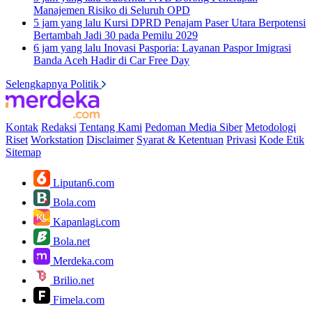
Manajemen Risiko di Seluruh OPD
5 jam yang lalu
Kursi DPRD Penajam Paser Utara Berpotensi
Bertambah Jadi 30 pada Pemilu 2029
6 jam yang lalu
Inovasi Pasporia: Layanan Paspor Imigrasi
Banda Aceh Hadir di Car Free Day
Selengkapnya Politik
Kontak
Redaksi
Tentang Kami
Pedoman Media Siber
Metodologi
Riset
Workstation
Disclaimer
Syarat & Ketentuan
Privasi
Kode Etik
Sitemap
Liputan6.com
Bola.com
Kapanlagi.com
Bola.net
Merdeka.com
Brilio.net
Fimela.com