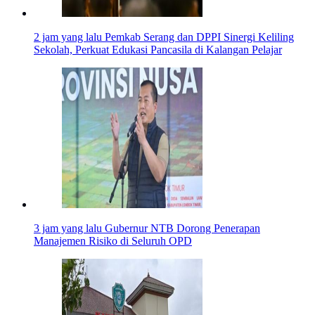
2 jam yang lalu
Pemkab Serang dan DPPI Sinergi Keliling
Sekolah, Perkuat Edukasi Pancasila di Kalangan Pelajar
3 jam yang lalu
Gubernur NTB Dorong Penerapan
Manajemen Risiko di Seluruh OPD