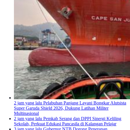
2 jam yang lalu
Pelabuhan Panjang Layani Bongkar Alutsista
Super Garuda Shield 2026, Dukung Latihan Militer
Multinasional
2 jam yang lalu
Pemkab Serang dan DPPI Sinergi Keliling
Sekolah, Perkuat Edukasi Pancasila di Kalangan Pelajar
3 jam yang lalu
Gubernur NTB Dorong Penerapan