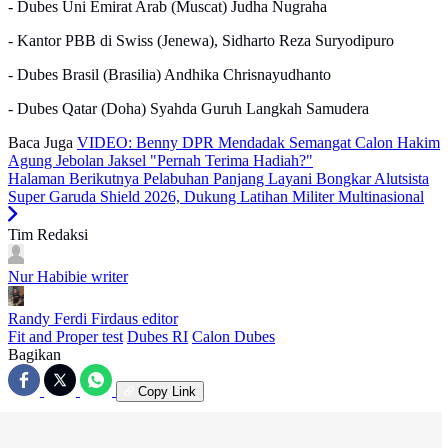
- Dubes Uni Emirat Arab (Muscat) Judha Nugraha
- Kantor PBB di Swiss (Jenewa), Sidharto Reza Suryodipuro
- Dubes Brasil (Brasilia) Andhika Chrisnayudhanto
- Dubes Qatar (Doha) Syahda Guruh Langkah Samudera
Baca Juga
VIDEO: Benny DPR Mendadak Semangat Calon Hakim
Agung Jebolan Jaksel "Pernah Terima Hadiah?"
Halaman Berikutnya
Pelabuhan Panjang Layani Bongkar Alutsista
Super Garuda Shield 2026, Dukung Latihan Militer Multinasional
Tim Redaksi
Nur Habibie
writer
Randy Ferdi Firdaus
editor
Fit and Proper test
Dubes RI
Calon Dubes
Bagikan
Copy Link