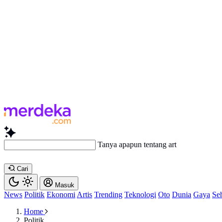
Tanya apapun tentang artikel ini...
Cari
Masuk
News
Politik
Ekonomi
Artis
Trending
Teknologi
Oto
Dunia
Gaya
Se
Home
Politik