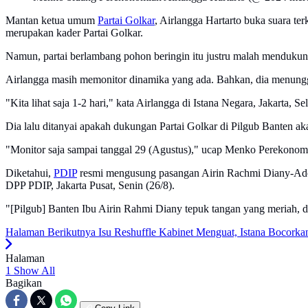
Mantan ketua umum
Partai Golkar
, Airlangga Hartarto buka suara te
merupakan kader Partai Golkar.
Namun, partai berlambang pohon beringin itu justru malah menduk
Airlangga masih memonitor dinamika yang ada. Bahkan, dia menungg
"Kita lihat saja 1-2 hari," kata Airlangga di Istana Negara, Jakarta, Sel
Dia lalu ditanyai apakah dukungan Partai Golkar di Pilgub Banten a
"Monitor saja sampai tanggal 29 (Agustus)," ucap Menko Perekonomi
Diketahui,
PDIP
resmi mengusung pasangan Airin Rachmi Diany-Ade 
DPP PDIP, Jakarta Pusat, Senin (26/8).
"[Pilgub] Banten Ibu Airin Rahmi Diany tepuk tangan yang meriah,
Halaman Berikutnya
Isu Reshuffle Kabinet Menguat, Istana Bocork
Halaman
1
Show All
Bagikan