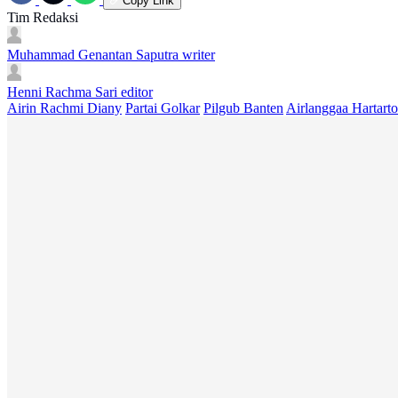
Copy Link
Tim Redaksi
Muhammad Genantan Saputra
writer
Henni Rachma Sari
editor
Airin Rachmi Diany
Partai Golkar
Pilgub Banten
Airlanggaa Hartarto