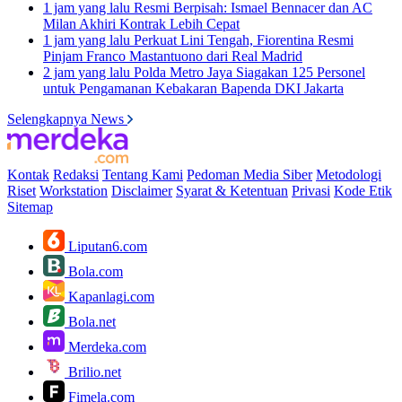
1 jam yang lalu
Resmi Berpisah: Ismael Bennacer dan AC
Milan Akhiri Kontrak Lebih Cepat
1 jam yang lalu
Perkuat Lini Tengah, Fiorentina Resmi
Pinjam Franco Mastantuono dari Real Madrid
2 jam yang lalu
Polda Metro Jaya Siagakan 125 Personel
untuk Pengamanan Kebakaran Bapenda DKI Jakarta
Selengkapnya News
Kontak
Redaksi
Tentang Kami
Pedoman Media Siber
Metodologi
Riset
Workstation
Disclaimer
Syarat & Ketentuan
Privasi
Kode Etik
Sitemap
Liputan6.com
Bola.com
Kapanlagi.com
Bola.net
Merdeka.com
Brilio.net
Fimela.com