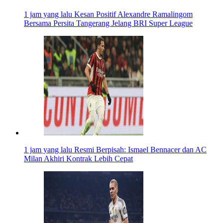
1 jam yang lalu
Kesan Positif Alexandre Ramalingom
Bersama Persita Tangerang Jelang BRI Super League
1 jam yang lalu
Resmi Berpisah: Ismael Bennacer dan AC
Milan Akhiri Kontrak Lebih Cepat