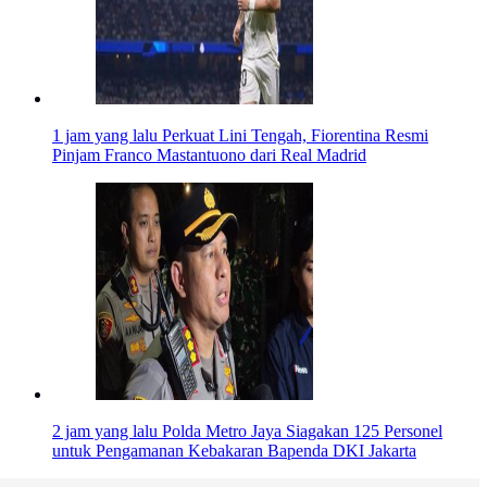
1 jam yang lalu
Perkuat Lini Tengah, Fiorentina Resmi
Pinjam Franco Mastantuono dari Real Madrid
2 jam yang lalu
Polda Metro Jaya Siagakan 125 Personel
untuk Pengamanan Kebakaran Bapenda DKI Jakarta