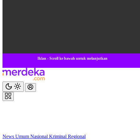
Iklan - Scroll ke bawah untuk melanjutkan
News
Umum
Nasional
Kriminal
Regional