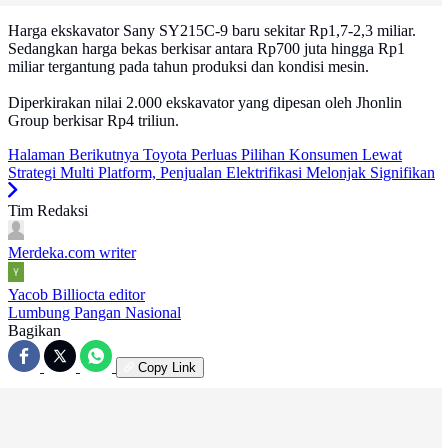
Harga ekskavator Sany SY215C-9 baru sekitar Rp1,7-2,3 miliar.
Sedangkan harga bekas berkisar antara Rp700 juta hingga Rp1
miliar tergantung pada tahun produksi dan kondisi mesin.
Diperkirakan nilai 2.000 ekskavator yang dipesan oleh Jhonlin
Group berkisar Rp4 triliun.
Halaman Berikutnya
Toyota Perluas Pilihan Konsumen Lewat
Strategi Multi Platform, Penjualan Elektrifikasi Melonjak Signifikan
Tim Redaksi
Merdeka.com
writer
Yacob Billiocta
editor
Lumbung Pangan Nasional
Bagikan
Copy Link