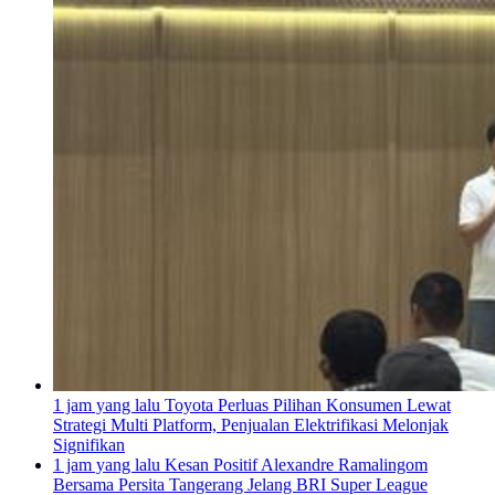
1 jam yang lalu
Toyota Perluas Pilihan Konsumen Lewat
Strategi Multi Platform, Penjualan Elektrifikasi Melonjak
Signifikan
1 jam yang lalu
Kesan Positif Alexandre Ramalingom
Bersama Persita Tangerang Jelang BRI Super League