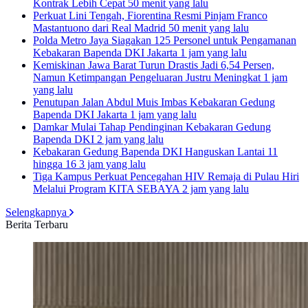
Kontrak Lebih Cepat
50 menit yang lalu
Perkuat Lini Tengah, Fiorentina Resmi Pinjam Franco
Mastantuono dari Real Madrid
50 menit yang lalu
Polda Metro Jaya Siagakan 125 Personel untuk Pengamanan
Kebakaran Bapenda DKI Jakarta
1 jam yang lalu
Kemiskinan Jawa Barat Turun Drastis Jadi 6,54 Persen,
Namun Ketimpangan Pengeluaran Justru Meningkat
1 jam
yang lalu
Penutupan Jalan Abdul Muis Imbas Kebakaran Gedung
Bapenda DKI Jakarta
1 jam yang lalu
Damkar Mulai Tahap Pendinginan Kebakaran Gedung
Bapenda DKI
2 jam yang lalu
Kebakaran Gedung Bapenda DKI Hanguskan Lantai 11
hingga 16
3 jam yang lalu
Tiga Kampus Perkuat Pencegahan HIV Remaja di Pulau Hiri
Melalui Program KITA SEBAYA
2 jam yang lalu
Selengkapnya
Berita Terbaru