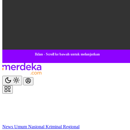
Iklan - Scroll ke bawah untuk melanjutkan
News
Umum
Nasional
Kriminal
Regional