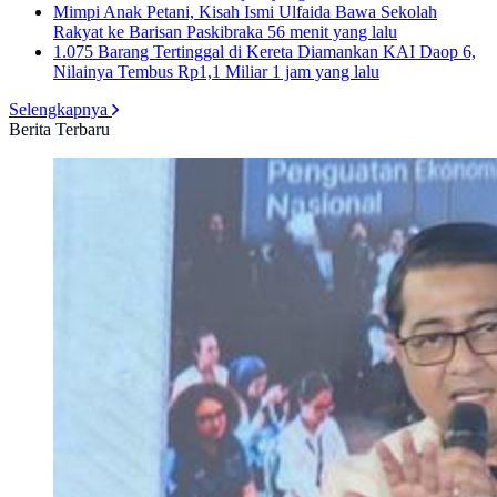
Mimpi Anak Petani, Kisah Ismi Ulfaida Bawa Sekolah
Rakyat ke Barisan Paskibraka
56 menit yang lalu
1.075 Barang Tertinggal di Kereta Diamankan KAI Daop 6,
Nilainya Tembus Rp1,1 Miliar
1 jam yang lalu
Selengkapnya
Berita Terbaru