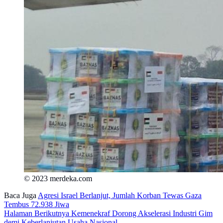
© 2023 merdeka.com
Baca Juga
Agresi Israel Berlanjut, Jumlah Korban Tewas Gaza
Tembus 72.938 Jiwa
Halaman Berikutnya
Kemenekraf Dorong Akselerasi Industri Gim
demi Keberlanjutan Usaha Nasional