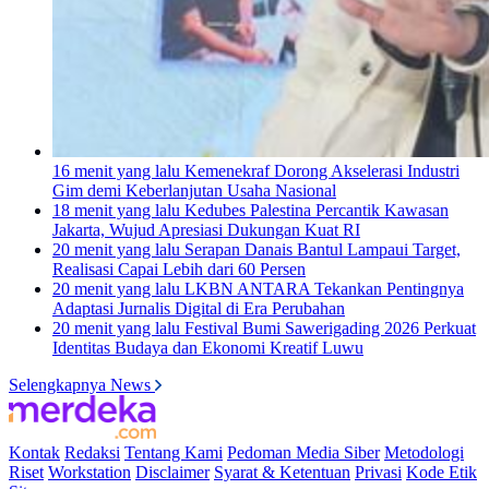
16 menit yang lalu
Kemenekraf Dorong Akselerasi Industri
Gim demi Keberlanjutan Usaha Nasional
18 menit yang lalu
Kedubes Palestina Percantik Kawasan
Jakarta, Wujud Apresiasi Dukungan Kuat RI
20 menit yang lalu
Serapan Danais Bantul Lampaui Target,
Realisasi Capai Lebih dari 60 Persen
20 menit yang lalu
LKBN ANTARA Tekankan Pentingnya
Adaptasi Jurnalis Digital di Era Perubahan
20 menit yang lalu
Festival Bumi Sawerigading 2026 Perkuat
Identitas Budaya dan Ekonomi Kreatif Luwu
Selengkapnya News
Kontak
Redaksi
Tentang Kami
Pedoman Media Siber
Metodologi
Riset
Workstation
Disclaimer
Syarat & Ketentuan
Privasi
Kode Etik