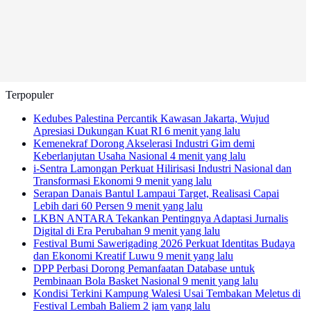
Terpopuler
Kedubes Palestina Percantik Kawasan Jakarta, Wujud
Apresiasi Dukungan Kuat RI
6 menit yang lalu
Kemenekraf Dorong Akselerasi Industri Gim demi
Keberlanjutan Usaha Nasional
4 menit yang lalu
i-Sentra Lamongan Perkuat Hilirisasi Industri Nasional dan
Transformasi Ekonomi
9 menit yang lalu
Serapan Danais Bantul Lampaui Target, Realisasi Capai
Lebih dari 60 Persen
9 menit yang lalu
LKBN ANTARA Tekankan Pentingnya Adaptasi Jurnalis
Digital di Era Perubahan
9 menit yang lalu
Festival Bumi Sawerigading 2026 Perkuat Identitas Budaya
dan Ekonomi Kreatif Luwu
9 menit yang lalu
DPP Perbasi Dorong Pemanfaatan Database untuk
Pembinaan Bola Basket Nasional
9 menit yang lalu
Kondisi Terkini Kampung Walesi Usai Tembakan Meletus di
Festival Lembah Baliem
2 jam yang lalu