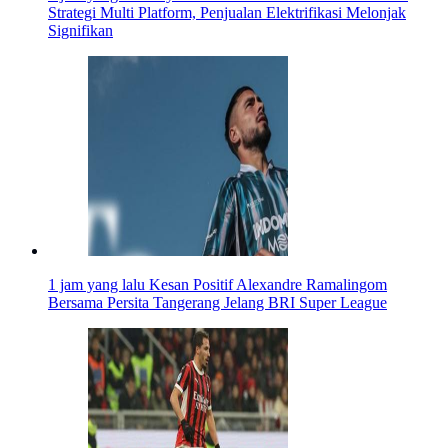
Strategi Multi Platform, Penjualan Elektrifikasi Melonjak
Signifikan
1 jam yang lalu
Kesan Positif Alexandre Ramalingom
Bersama Persita Tangerang Jelang BRI Super League