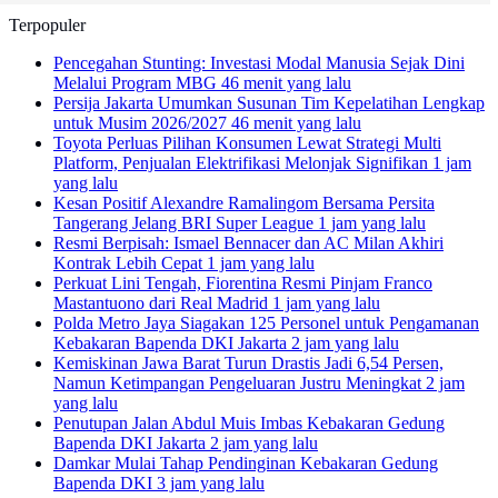
Terpopuler
Pencegahan Stunting: Investasi Modal Manusia Sejak Dini
Melalui Program MBG
46 menit yang lalu
Persija Jakarta Umumkan Susunan Tim Kepelatihan Lengkap
untuk Musim 2026/2027
46 menit yang lalu
Toyota Perluas Pilihan Konsumen Lewat Strategi Multi
Platform, Penjualan Elektrifikasi Melonjak Signifikan
1 jam
yang lalu
Kesan Positif Alexandre Ramalingom Bersama Persita
Tangerang Jelang BRI Super League
1 jam yang lalu
Resmi Berpisah: Ismael Bennacer dan AC Milan Akhiri
Kontrak Lebih Cepat
1 jam yang lalu
Perkuat Lini Tengah, Fiorentina Resmi Pinjam Franco
Mastantuono dari Real Madrid
1 jam yang lalu
Polda Metro Jaya Siagakan 125 Personel untuk Pengamanan
Kebakaran Bapenda DKI Jakarta
2 jam yang lalu
Kemiskinan Jawa Barat Turun Drastis Jadi 6,54 Persen,
Namun Ketimpangan Pengeluaran Justru Meningkat
2 jam
yang lalu
Penutupan Jalan Abdul Muis Imbas Kebakaran Gedung
Bapenda DKI Jakarta
2 jam yang lalu
Damkar Mulai Tahap Pendinginan Kebakaran Gedung
Bapenda DKI
3 jam yang lalu