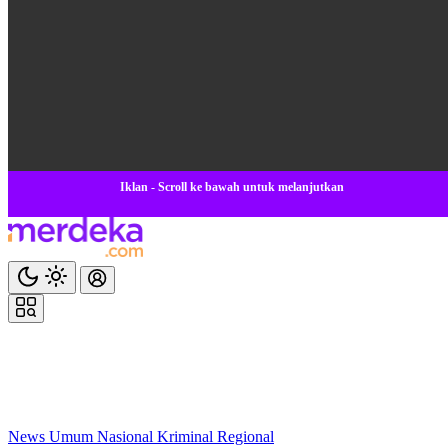
Iklan - Scroll ke bawah untuk melanjutkan
News
Umum
Nasional
Kriminal
Regional