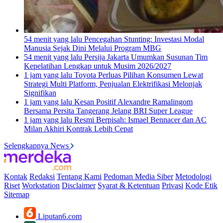
54 menit yang lalu
Pencegahan Stunting: Investasi Modal
Manusia Sejak Dini Melalui Program MBG
54 menit yang lalu
Persija Jakarta Umumkan Susunan Tim
Kepelatihan Lengkap untuk Musim 2026/2027
1 jam yang lalu
Toyota Perluas Pilihan Konsumen Lewat
Strategi Multi Platform, Penjualan Elektrifikasi Melonjak
Signifikan
1 jam yang lalu
Kesan Positif Alexandre Ramalingom
Bersama Persita Tangerang Jelang BRI Super League
1 jam yang lalu
Resmi Berpisah: Ismael Bennacer dan AC
Milan Akhiri Kontrak Lebih Cepat
Selengkapnya News
Kontak
Redaksi
Tentang Kami
Pedoman Media Siber
Metodologi
Riset
Workstation
Disclaimer
Syarat & Ketentuan
Privasi
Kode Etik
Sitemap
Liputan6.com