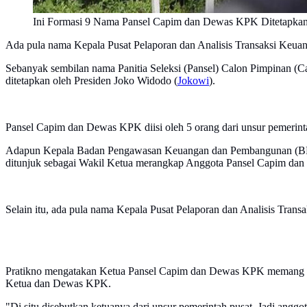
Ini Formasi 9 Nama Pansel Capim dan Dewas KPK Ditetapka
Ada pula nama Kepala Pusat Pelaporan dan Analisis Transaksi Keu
Sebanyak sembilan nama Panitia Seleksi (Pansel) Calon Pimpinan (
ditetapkan oleh Presiden Joko Widodo (
Jokowi
).
Pansel Capim dan Dewas KPK diisi oleh 5 orang dari unsur pemerinta
Adapun Kepala Badan Pengawasan Keuangan dan Pembangunan (BPKP),
ditunjuk sebagai Wakil Ketua merangkap Anggota Pansel Capim da
Selain itu, ada pula nama Kepala Pusat Pelaporan dan Analisis Tr
Pratikno mengatakan Ketua Pansel Capim dan Dewas KPK memang bera
Ketua dan Dewas KPK.
"Di situ disebutkan ketuanya dari unsur pemerintah pusat. Jadi anggot