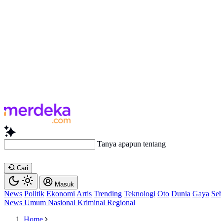
Tanya apapun tentang artikel in
Cari
Masuk
News
Politik
Ekonomi
Artis
Trending
Teknologi
Oto
Dunia
Gaya
Se
News
Umum
Nasional
Kriminal
Regional
Home