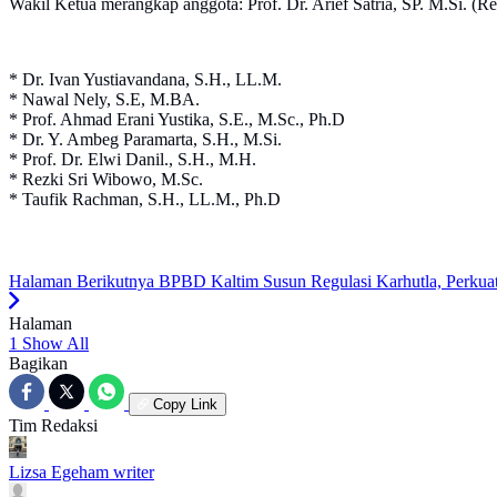
Wakil Ketua merangkap anggota: Prof. Dr. Arief Satria, SP. M.Si. (
* Dr. Ivan Yustiavandana, S.H., LL.M.
* Nawal Nely, S.E, M.BA.
* Prof. Ahmad Erani Yustika, S.E., M.Sc., Ph.D
* Dr. Y. Ambeg Paramarta, S.H., M.Si.
* Prof. Dr. Elwi Danil., S.H., M.H.
* Rezki Sri Wibowo, M.Sc.
* Taufik Rachman, S.H., LL.M., Ph.D
Halaman Berikutnya
BPBD Kaltim Susun Regulasi Karhutla, Perkuat
Halaman
1
Show All
Bagikan
Copy Link
Tim Redaksi
Lizsa Egeham
writer