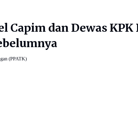
el Capim dan Dewas KPK 
ebelumnya
angan (PPATK)