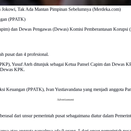
n Jokowi, Tak Ada Mantan Pimpinan Sebelumnya (Merdeka.com)
angan (PPATK)
Capim) dan Dewas Pengawas (Dewas) Komisi Pemberantasan Korupsi (KP
h pusat dan 4 profesional.
 Yusuf Ateh ditunjuk sebagai Ketua Pansel Capim dan Dewas KPK. Se
n Dewas KPK.
ansaksi Keuangan (PPATK), Ivan Yustiavandana yang menjadi anggota 
Advertisement
sal dari unsur pemerintah pusat sebagaimana diatur dalam Pemerint
anya atau anggota panselnya ada 9 orang, 5 dari unsur pemerintah pusat