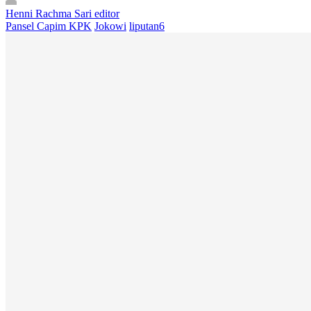
Henni Rachma Sari
editor
Pansel Capim KPK
Jokowi
liputan6