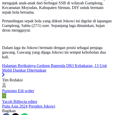
mengajak anak-anak dari berbagai SSB di wilayah Gamplong,
Kecamatan Moyudan, Kabupaten Sleman, DIY untuk bermain
sepak bola bersama.
Pertandingan sepak bola yang diikuti Jokowi ini digelar di lapangan
Gamplong, Sabtu (27/1) sore. Sepanjang laga dimainkan, hujan
deras mengguyur.
Dalam laga itu Jokowi bermain dengan posisi sebagai penjaga
gawang. Gawang yang dijaga Jokowi ini sempat kebobolan dua
kali.
Halaman Berikutnya
Gedung Bapenda DKI Kebakaran, 13 Unit
Mobil Damkar Diterjunkan
Tim Redaksi
Purnomo Edi
writer
Yacob Billiocta
editor
Piala Asia 2024
Presiden Jokowi
Bagikan