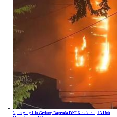
3 jam yang lalu
Gedung Bapenda DKI Kebakaran, 13 Unit