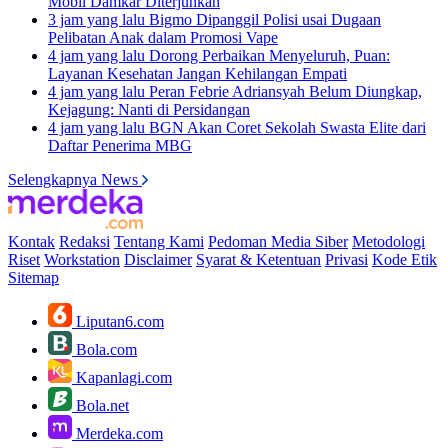
Mobil Damkar Diterjunkan
3 jam yang lalu
Bigmo Dipanggil Polisi usai Dugaan
Pelibatan Anak dalam Promosi Vape
4 jam yang lalu
Dorong Perbaikan Menyeluruh, Puan:
Layanan Kesehatan Jangan Kehilangan Empati
4 jam yang lalu
Peran Febrie Adriansyah Belum Diungkap,
Kejagung: Nanti di Persidangan
4 jam yang lalu
BGN Akan Coret Sekolah Swasta Elite dari
Daftar Penerima MBG
Selengkapnya News
Kontak
Redaksi
Tentang Kami
Pedoman Media Siber
Metodologi
Riset
Workstation
Disclaimer
Syarat & Ketentuan
Privasi
Kode Etik
Sitemap
Liputan6.com
Bola.com
Kapanlagi.com
Bola.net
Merdeka.com