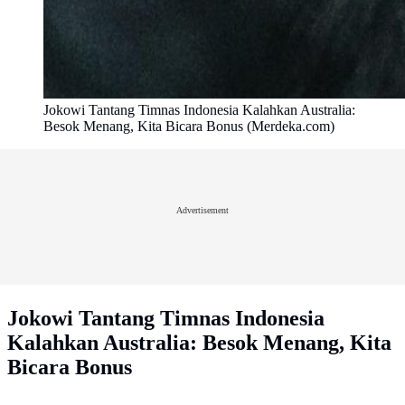
Jokowi Tantang Timnas Indonesia Kalahkan Australia:
Besok Menang, Kita Bicara Bonus (Merdeka.com)
Advertisement
Jokowi Tantang Timnas Indonesia
Kalahkan Australia: Besok Menang, Kita
Bicara Bonus