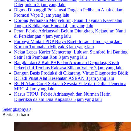
Diterjunkan
2 jam yang lalu
Bigmo Dipanggil Polisi usai Dugaan Pelibatan Anak dalam
Promosi Vape
3 jam yang lalu
Dorong Perbaikan Menyeluruh, Puan: Layanan Kesehatan
Jangan Kehilangan Empati
4 jam yang lalu
Peran Febrie Adriansyah Belum Diungkap, Kejagung: Nanti
di Persidangan
4 jam yang lalu
Purbaya Minta LPDP Biaya Riset di Laut Timor yang Jadi
Korban Tumpahan Minyak
3 jam yang lalu
Nekat Lepas Karier Mentereng, Lulusan Stanford Ini Banting
Setir Jadi Pembuat Roti
3 jam yang lalu
Bangkit dari 2 Kali PHK dan Ancaman Deportasi, Kisah
Pekerja Ini Tembus Raksasa Silicon Valley
3 jam yang lalu
Bangun Basis Produksi di Cikarang, Virtue Diagnostics Bidik
RI Jadi Pusat Alat Kesehatan ASEAN
3 jam yang lalu
BGN Akan Coret Sekolah Swasta Elite dari Daftar Penerima
MBG
4 jam yang lalu
Kasus TPPU, Febrie Adriansyah dan Nurman Herin
Diperiksa dalam Dua Kapasitas
5 jam yang lalu
Selengkapnya
Berita Terbaru