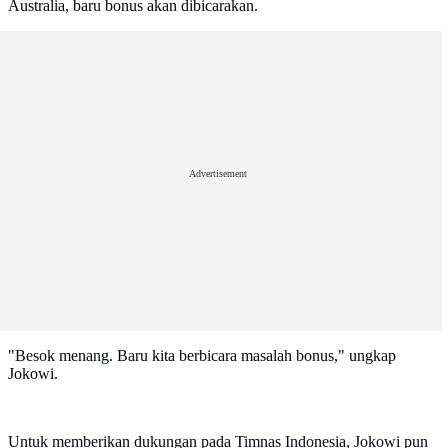
Australia, baru bonus akan dibicarakan.
Advertisement
"Besok menang. Baru kita berbicara masalah bonus," ungkap
Jokowi.
Untuk memberikan dukungan pada Timnas Indonesia, Jokowi pun