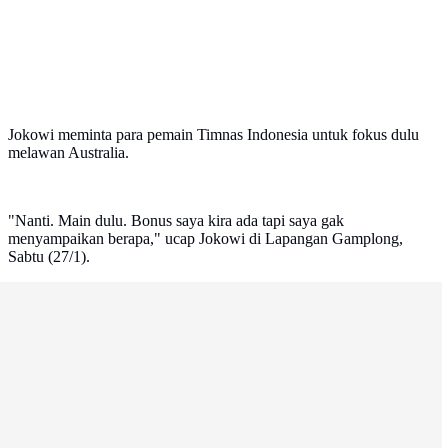
Jokowi meminta para pemain Timnas Indonesia untuk fokus dulu
melawan Australia.
"Nanti. Main dulu. Bonus saya kira ada tapi saya gak
menyampaikan berapa," ucap Jokowi di Lapangan Gamplong,
Sabtu (27/1).