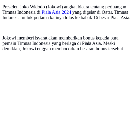
Presiden Joko Widodo (Jokowi) angkat bicara tentang perjuangan
Timnas Indonesia di
Piala Asia 2024
yang digelar di Qatar. Timnas
Indonesia untuk pertama kalinya lolos ke babak 16 besar Piala Asia.
Jokowi memberi isyarat akan memberikan bonus kepada para
pemain Timnas Indonesia yang berlaga di Piala Asia. Meski
demikian, Jokowi enggan membocorkan besaran bonus tersebut.