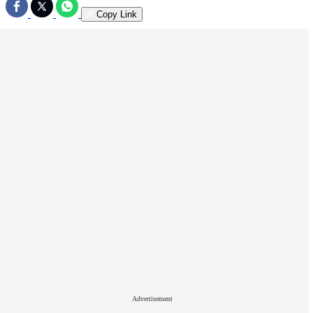
Copy Link
Advertisement