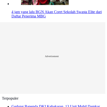
4 jam yang lalu
BGN Akan Coret Sekolah Swasta Elite dari
Daftar Penerima MBG
Advertisement
Terpopuler
Gedung Bapenda DKI Kebakaran, 13 Unit Mobil Damkar