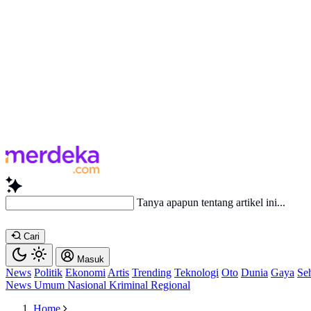
Baca lebi
Cari
Masuk
News
Politik
Ekonomi
Artis
Trending
Teknologi
Oto
Dunia
Gaya
Se
News
Umum
Nasional
Kriminal
Regional
Home