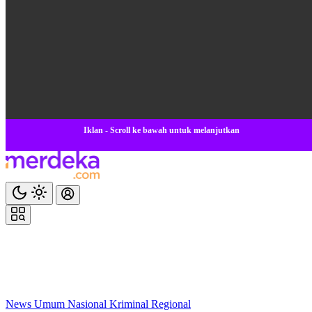
Iklan - Scroll ke bawah untuk melanjutkan
News
Umum
Nasional
Kriminal
Regional