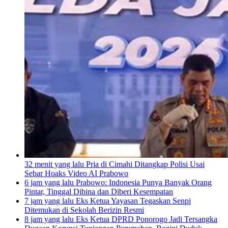
32 menit yang lalu
Pria di Cimahi Ditangkap Polisi Usai
Sebar Hoaks Video AI Prabowo
6 jam yang lalu
Prabowo: Indonesia Punya Banyak Orang
Pintar, Tinggal Dibina dan Diberi Kesempatan
7 jam yang lalu
Eks Ketua Yayasan Tegaskan Senpi
Ditemukan di Sekolah Berizin Resmi
8 jam yang lalu
Eks Ketua DPRD Ponorogo Jadi Tersangka