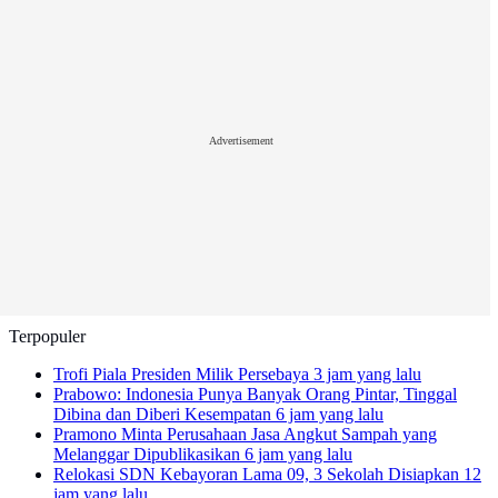
Advertisement
Terpopuler
Trofi Piala Presiden Milik Persebaya
3 jam yang lalu
Prabowo: Indonesia Punya Banyak Orang Pintar, Tinggal
Dibina dan Diberi Kesempatan
6 jam yang lalu
Pramono Minta Perusahaan Jasa Angkut Sampah yang
Melanggar Dipublikasikan
6 jam yang lalu
Relokasi SDN Kebayoran Lama 09, 3 Sekolah Disiapkan
12
jam yang lalu