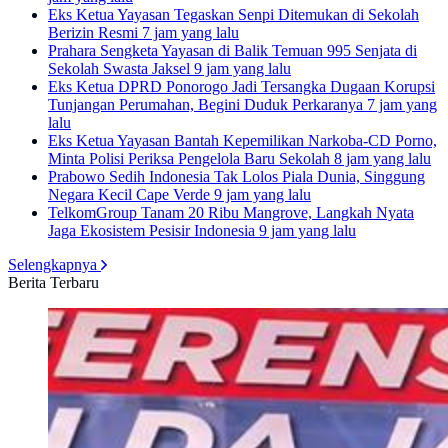
Eks Ketua Yayasan Tegaskan Senpi Ditemukan di Sekolah
Berizin Resmi
7 jam yang lalu
Prahara Sengketa Yayasan di Balik Temuan 995 Senjata di
Sekolah Swasta Jaksel
9 jam yang lalu
Eks Ketua DPRD Ponorogo Jadi Tersangka Dugaan Korupsi
Tunjangan Perumahan, Begini Duduk Perkaranya
7 jam yang
lalu
Eks Ketua Yayasan Bantah Kepemilikan Narkoba-CD Porno,
Minta Polisi Periksa Pengelola Baru Sekolah
8 jam yang lalu
Prabowo Sedih Indonesia Tak Lolos Piala Dunia, Singgung
Negara Kecil Cape Verde
9 jam yang lalu
TelkomGroup Tanam 20 Ribu Mangrove, Langkah Nyata
Jaga Ekosistem Pesisir Indonesia
9 jam yang lalu
Selengkapnya
Berita Terbaru