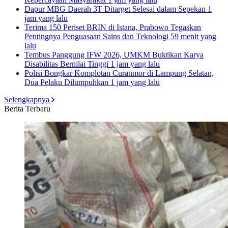
Dapur MBG Daerah 3T Ditarget Selesai dalam Sepekan
1
jam yang lalu
Terima 150 Periset BRIN di Istana, Prabowo Tegaskan
Pentingnya Penguasaan Sains dan Teknologi
59 menit yang
lalu
Tembus Panggung IFW 2026, UMKM Buktikan Karya
Disabilitas Bernilai Tinggi
1 jam yang lalu
Polisi Bongkar Komplotan Curanmor di Lampung Selatan,
Dua Pelaku Dilumpuhkan
1 jam yang lalu
Selengkapnya
Berita Terbaru