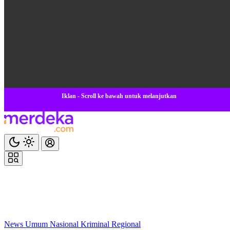
Iklan - Scroll ke bawah untuk melanjutkan
News
Umum
Nasional
Kriminal
Regional