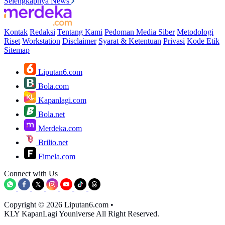
Selengkapnya News
Kontak
Redaksi
Tentang Kami
Pedoman Media Siber
Metodologi
Riset
Workstation
Disclaimer
Syarat & Ketentuan
Privasi
Kode Etik
Sitemap
Liputan6.com
Bola.com
Kapanlagi.com
Bola.net
Merdeka.com
Brilio.net
Fimela.com
Connect with Us
Copyright © 2026 Liputan6.com
•
KLY KapanLagi Youniverse All Right Reserved.