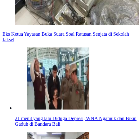
Eks Ketua Yayasan Buka Suara Soal Ratusan Senjata di Sekolah
Jaksel
21 menit yang lalu
Diduga Depresi, WNA Ngamuk dan Bikin
Gaduh di Bandara Bali