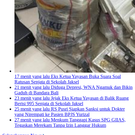
17 menit yang lalu
Eks Ketua Yayasan Buka Suara Soal
Ratusan Senjata di Sekolah Jaksel
21 menit yang lalu
Diduga Depresi, WNA Ngamuk dan Bikin
Gaduh di Bandara Bali
23 menit yang lalu
Jejak Eks Ketua Yayasan di Balik Ruang
Berisi 995 Senjata di Sekolah Jaksel
25 menit yang lalu
RS Pusri Siapkan Sanksi untuk Dokter
yang Nirempati ke Pasien BPJS Yurizal
27 menit yang lalu
Menkum Tanggapi Kasus SPG GIIAS,
Tegaskan Merekam Tanpa Izin Langgar Hukum