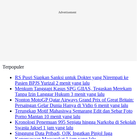
Advertisement
Terpopuler
RS Pusri Siapkan Sanksi untuk Dokter yang Nirempati ke
Pasien BPJS Yurizal
2 menit yang lalu
Menkum Tanggapi Kasus SPG GIIAS, Tegaskan Merekam
Tanpa Izin Langgar Hukum
3 menit yang lalu
Nonton MotoGP Qatar Airways Grand Prix of Great Britain:
Persaingan Gelar Dunia Hanya di Vidio
6 menit yang lalu
Terungkap Motif Mahasiswa Semarang Edit dan Sebar Foto
Porno Mantan
10 menit yang lalu
Kronologi Penemuan 995 Senjata hingga Narkoba di Sekolah
Swasta Jaksel
1 jam yang lalu
Singgung Data Pribadi, OJK Ingatkan Pinjol Jaga
Kepercayaan Masyarakat
1 jam yang lalu