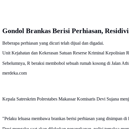
Gondol Brankas Berisi Perhiasan, Residiv
Beberapa perhiasan yang dicuri telah dijual dan digadai.
Unit Kejahatan dan Kekerasan Satuan Reserse Kriminal Kepolisian R
Sebelumnya, R beraksi membobol sebuah rumah kosong di Jalan Ath
merdeka.com
Kepala Satreskrim Polrestabes Makassar Komisaris Devi Sujana men
"Pelaku leluasa membawa brankas berisi perhiasan yang disimpan di 
Devi mengaku saat akan dilakukan penangkapan, polisi terpaksa mem