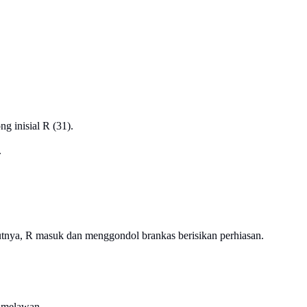
g inisial R (31).
.
tnya, R masuk dan menggondol brankas berisikan perhiasan.
n melawan.