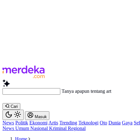
Tanya apapun tentang artikel ini...
Cari
Masuk
News
Politik
Ekonomi
Artis
Trending
Teknologi
Oto
Dunia
Gaya
Se
News
Umum
Nasional
Kriminal
Regional
Home