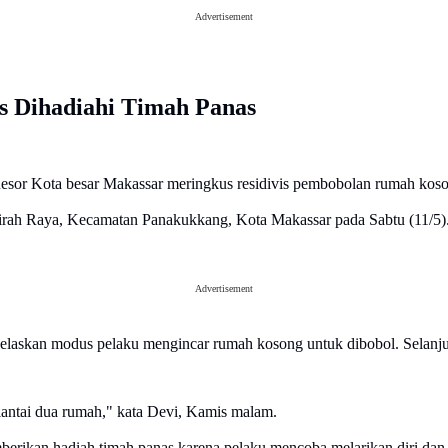
Advertisement
is Dihadiahi Timah Panas
esor Kota besar Makassar meringkus residivis pembobolan rumah koson
irah Raya, Kecamatan Panakukkang, Kota Makassar pada Sabtu (11/5)
Advertisement
jelaskan modus pelaku mengincar rumah kosong untuk dibobol. Selanju
lantai dua rumah," kata Devi, Kamis malam.
berikan hadiah timah panas karena pelaku mencoba melarikan diri da