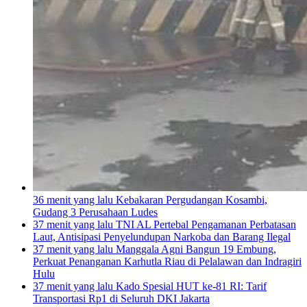
36 menit yang lalu
Kebakaran Pergudangan Kosambi,
Gudang 3 Perusahaan Ludes
37 menit yang lalu
TNI AL Pertebal Pengamanan Perbatasan
Laut, Antisipasi Penyelundupan Narkoba dan Barang Ilegal
37 menit yang lalu
Manggala Agni Bangun 19 Embung,
Perkuat Penanganan Karhutla Riau di Pelalawan dan Indragiri
Hulu
37 menit yang lalu
Kado Spesial HUT ke-81 RI: Tarif
Transportasi Rp1 di Seluruh DKI Jakarta