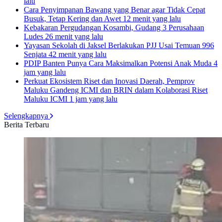
lalu
Cara Penyimpanan Bawang yang Benar agar Tidak Cepat
Busuk, Tetap Kering dan Awet
12 menit yang lalu
Kebakaran Pergudangan Kosambi, Gudang 3 Perusahaan
Ludes
26 menit yang lalu
Yayasan Sekolah di Jaksel Berlakukan PJJ Usai Temuan 996
Senjata
42 menit yang lalu
PDIP Banten Punya Cara Maksimalkan Potensi Anak Muda
4
jam yang lalu
Perkuat Ekosistem Riset dan Inovasi Daerah, Pemprov
Maluku Gandeng ICMI dan BRIN dalam Kolaborasi Riset
Maluku ICMI
1 jam yang lalu
Selengkapnya
Berita Terbaru