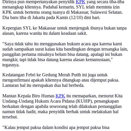
Dirinya pun mempertanyakan penyidik
KPK
yang secara tiba-tiba
menangkap kliennya. Padahal kemarin, SYL telah meminta izin
KPK untuk bertemu orang tuanya di Makassar, Sulawesi Selatan.
Dia baru tiba di Jakarta pada Kamis (12/10) dini hari.
Kepergian SYL ke Makassar untuk menjenguk ibunya bukan tanpa
alasan, karena wanita itu dalam keadaan sakit.
"Saya tidak tahu itu menggunakan hukum acara apa karena kami
sudah sampaikan surat kalau kita bandingkan dengan tersangka lain,
panggilan pertama misalnya belum bisa datang, apalagi ini bukan
mangkir, tapi tidak bisa datang karena alasan kemanusiaan,"
tegasnya.
Kedatangan Febri ke Gedung Merah Putih ini juga untuk
mengonfirmasi apakah kliennya ditangkap atau dijemput paksa.
Lantaran hal itu merupakan dua hal berbeda.
Mantan Kepala Biro Humas
KPK
itu memaparkan, menurut Kita
Undang-Undang Hukum Acara Pidana (KUHP), penangkapan
berkaitan dengan apabila seseorang telah dilakukan pemanggilan
namun tidak hadir, maka penyidik berhak untuk melakukan hal
tersebut.
"Kalau jemput paksa dalam kondisi apa jemput paksa bisa