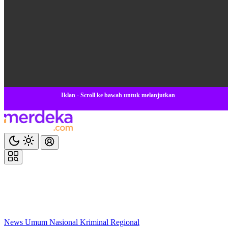
Iklan - Scroll ke bawah untuk melanjutkan
News
Umum
Nasional
Kriminal
Regional