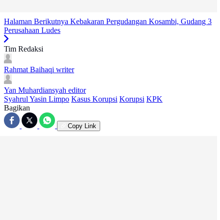
Halaman Berikutnya
Kebakaran Pergudangan Kosambi, Gudang 3
Perusahaan Ludes
Tim Redaksi
Rahmat Baihaqi
writer
Yan Muhardiansyah
editor
Syahrul Yasin Limpo
Kasus Korupsi
Korupsi
KPK
Bagikan
Copy Link