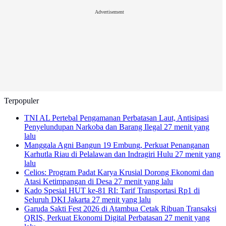
Advertisement
Terpopuler
TNI AL Pertebal Pengamanan Perbatasan Laut, Antisipasi
Penyelundupan Narkoba dan Barang Ilegal
27 menit yang
lalu
Manggala Agni Bangun 19 Embung, Perkuat Penanganan
Karhutla Riau di Pelalawan dan Indragiri Hulu
27 menit yang
lalu
Celios: Program Padat Karya Krusial Dorong Ekonomi dan
Atasi Ketimpangan di Desa
27 menit yang lalu
Kado Spesial HUT ke-81 RI: Tarif Transportasi Rp1 di
Seluruh DKI Jakarta
27 menit yang lalu
Garuda Sakti Fest 2026 di Atambua Cetak Ribuan Transaksi
QRIS, Perkuat Ekonomi Digital Perbatasan
27 menit yang