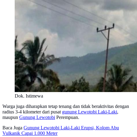
Dok. Istimewa
Warga juga diharapkan tetap tenang dan tidak beraktivitas dengan
radius 3-4 kilometer dari pusat
gunung Lewotobi Laki-Laki
,
maupun
Gunung Lewotobi
Perempuan.
Baca Juga
Gunung Lewotobi Laki-Laki Erupsi, Kolom Abu
Vulkanik Capai 1.000 Meter