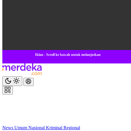
Iklan - Scroll ke bawah untuk melanjutkan
News
Umum
Nasional
Kriminal
Regional