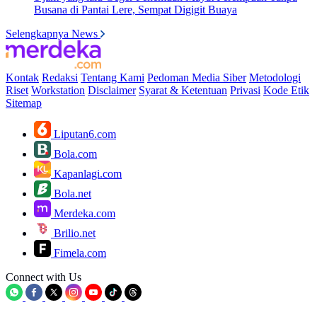
Busana di Pantai Lere, Sempat Digigit Buaya
Selengkapnya News
Kontak
Redaksi
Tentang Kami
Pedoman Media Siber
Metodologi
Riset
Workstation
Disclaimer
Syarat & Ketentuan
Privasi
Kode Etik
Sitemap
Liputan6.com
Bola.com
Kapanlagi.com
Bola.net
Merdeka.com
Brilio.net
Fimela.com
Connect with Us