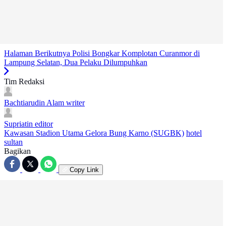
Halaman Berikutnya
Polisi Bongkar Komplotan Curanmor di
Lampung Selatan, Dua Pelaku Dilumpuhkan
Tim Redaksi
Bachtiarudin Alam
writer
Supriatin
editor
Kawasan Stadion Utama Gelora Bung Karno (SUGBK)
hotel
sultan
Bagikan
Copy Link