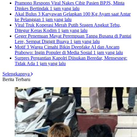
Pramono Respons Viral Nakes Cibir Pasien BPJS, Minta
Dinkes Bertindak
1 jam yang lalu
Akal Bulus 3 Karyawan Gelapkan 100 Kg Ayam saat Antar
ke Pelanggan
1 jam yang lalu
Viral Truk Koperasi Merah Putih Sragen Angkut Tebu,
Ditegur Keras Kodim
1 jam yang lalu
Geger Penemuan Mayat Perempuan Tanpa Busana di Pantai
Lere, Sempat Digigit Buaya
1 jam yang lalu
Motif 3 Warga Cimahi Bikin Deepfake AI dan Ancam
Prabowo: Ingin Populer di Media Sosial
1 jam yang lalu
Surpres Pergantian Kapolri Diisukan Beredar, Mensesneg:
Tidak Ada
1 jam yang lalu
Selengkapnya
Berita Terbaru