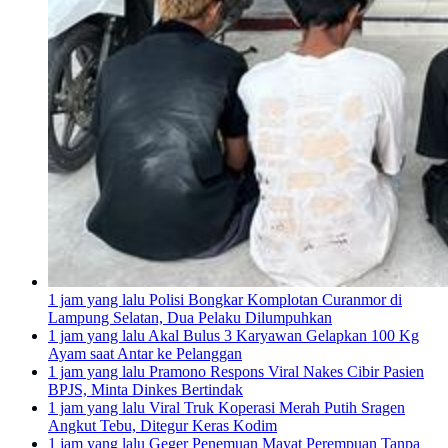
1 jam yang lalu
Polisi Bongkar Komplotan Curanmor di
Lampung Selatan, Dua Pelaku Dilumpuhkan
1 jam yang lalu
Akal Bulus 3 Karyawan Gelapkan 100 Kg
Ayam saat Antar ke Pelanggan
1 jam yang lalu
Pramono Respons Viral Nakes Cibir Pasien
BPJS, Minta Dinkes Bertindak
1 jam yang lalu
Viral Truk Koperasi Merah Putih Sragen
Angkut Tebu, Ditegur Keras Kodim
1 jam yang lalu
Geger Penemuan Mayat Perempuan Tanpa