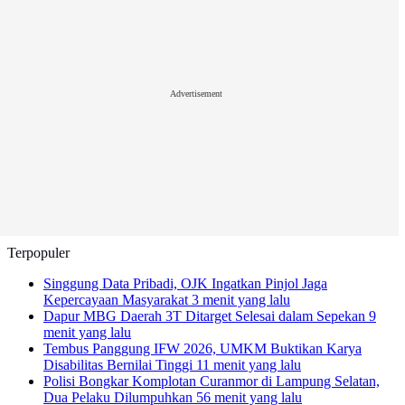
Advertisement
Terpopuler
Singgung Data Pribadi, OJK Ingatkan Pinjol Jaga
Kepercayaan Masyarakat
3 menit yang lalu
Dapur MBG Daerah 3T Ditarget Selesai dalam Sepekan
9
menit yang lalu
Tembus Panggung IFW 2026, UMKM Buktikan Karya
Disabilitas Bernilai Tinggi
11 menit yang lalu
Polisi Bongkar Komplotan Curanmor di Lampung Selatan,
Dua Pelaku Dilumpuhkan
56 menit yang lalu