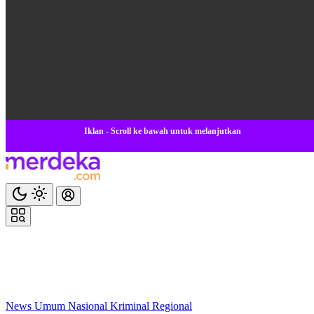
Iklan - Scroll ke bawah untuk melanjutkan
News
Umum
Nasional
Kriminal
Regional