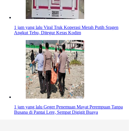
1 jam yang lalu
Viral Truk Koperasi Merah Putih Sragen
Angkut Tebu, Ditegur Keras Kodim
1 jam yang lalu
Geger Penemuan Mayat Perempuan Tanpa
Busana di Pantai Lere, Sempat Digigit Buaya