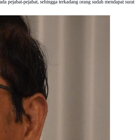
pada pejabat-pejabat, sehingga terkadang orang sudah mendapat surat