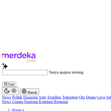
Tanya apapun tentang artikel ini...
Cari
Masuk
News
Politik
Ekonomi
Artis
Trending
Teknologi
Oto
Dunia
Gaya
Se
News
Umum
Nasional
Kriminal
Regional
Home