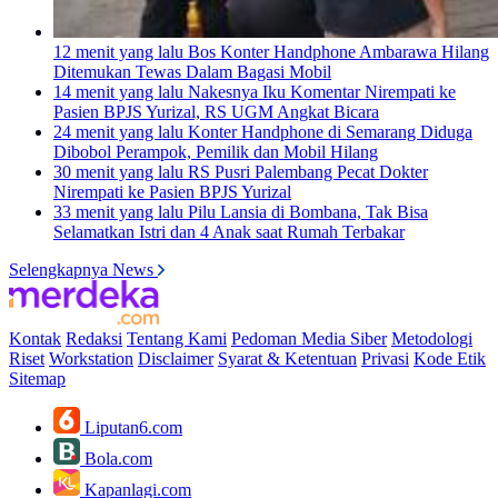
12 menit yang lalu
Bos Konter Handphone Ambarawa Hilang
Ditemukan Tewas Dalam Bagasi Mobil
14 menit yang lalu
Nakesnya Iku Komentar Nirempati ke
Pasien BPJS Yurizal, RS UGM Angkat Bicara
24 menit yang lalu
Konter Handphone di Semarang Diduga
Dibobol Perampok, Pemilik dan Mobil Hilang
30 menit yang lalu
RS Pusri Palembang Pecat Dokter
Nirempati ke Pasien BPJS Yurizal
33 menit yang lalu
Pilu Lansia di Bombana, Tak Bisa
Selamatkan Istri dan 4 Anak saat Rumah Terbakar
Selengkapnya News
Kontak
Redaksi
Tentang Kami
Pedoman Media Siber
Metodologi
Riset
Workstation
Disclaimer
Syarat & Ketentuan
Privasi
Kode Etik
Sitemap
Liputan6.com
Bola.com
Kapanlagi.com