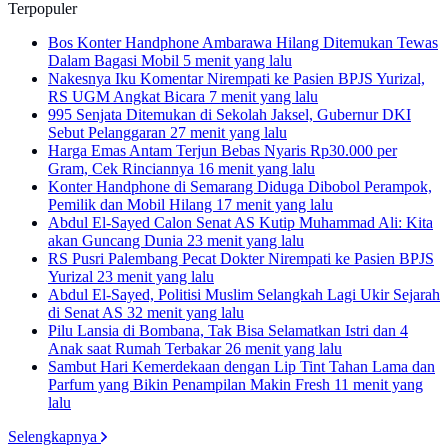
Terpopuler
Bos Konter Handphone Ambarawa Hilang Ditemukan Tewas
Dalam Bagasi Mobil
5 menit yang lalu
Nakesnya Iku Komentar Nirempati ke Pasien BPJS Yurizal,
RS UGM Angkat Bicara
7 menit yang lalu
995 Senjata Ditemukan di Sekolah Jaksel, Gubernur DKI
Sebut Pelanggaran
27 menit yang lalu
Harga Emas Antam Terjun Bebas Nyaris Rp30.000 per
Gram, Cek Rinciannya
16 menit yang lalu
Konter Handphone di Semarang Diduga Dibobol Perampok,
Pemilik dan Mobil Hilang
17 menit yang lalu
Abdul El-Sayed Calon Senat AS Kutip Muhammad Ali: Kita
akan Guncang Dunia
23 menit yang lalu
RS Pusri Palembang Pecat Dokter Nirempati ke Pasien BPJS
Yurizal
23 menit yang lalu
Abdul El-Sayed, Politisi Muslim Selangkah Lagi Ukir Sejarah
di Senat AS
32 menit yang lalu
Pilu Lansia di Bombana, Tak Bisa Selamatkan Istri dan 4
Anak saat Rumah Terbakar
26 menit yang lalu
Sambut Hari Kemerdekaan dengan Lip Tint Tahan Lama dan
Parfum yang Bikin Penampilan Makin Fresh
11 menit yang
lalu
Selengkapnya