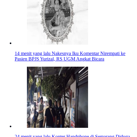
14 menit yang lalu
Nakesnya Iku Komentar Nirempati ke
Pasien BPJS Yurizal, RS UGM Angkat Bicara
24 menit yang lalu
Konter Handphone di Semarang Diduga