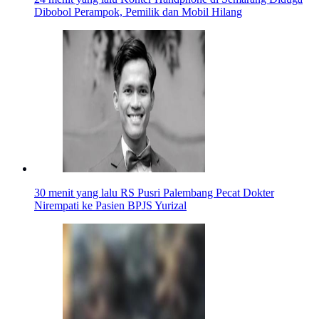
Dibobol Perampok, Pemilik dan Mobil Hilang
30 menit yang lalu
RS Pusri Palembang Pecat Dokter
Nirempati ke Pasien BPJS Yurizal