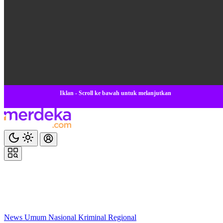
Iklan - Scroll ke bawah untuk melanjutkan
News
Umum
Nasional
Kriminal
Regional