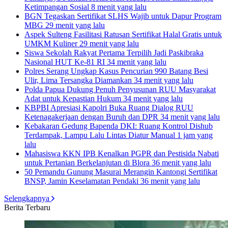
Ketimpangan Sosial
8 menit yang lalu
BGN Tegaskan Sertifikat SLHS Wajib untuk Dapur Program
MBG
29 menit yang lalu
Aspek Sulteng Fasilitasi Ratusan Sertifikat Halal Gratis untuk
UMKM Kuliner
29 menit yang lalu
Siswa Sekolah Rakyat Pertama Terpilih Jadi Paskibraka
Nasional HUT Ke-81 RI
34 menit yang lalu
Polres Serang Ungkap Kasus Pencurian 990 Batang Besi
Ulir, Lima Tersangka Diamankan
34 menit yang lalu
Polda Papua Dukung Penuh Penyusunan RUU Masyarakat
Adat untuk Kepastian Hukum
34 menit yang lalu
KBPBI Apresiasi Kapolri Buka Ruang Dialog RUU
Ketenagakerjaan dengan Buruh dan DPR
34 menit yang lalu
Kebakaran Gedung Bapenda DKI: Ruang Kontrol Dishub
Terdampak, Lampu Lalu Lintas Diatur Manual
1 jam yang
lalu
Mahasiswa KKN IPB Kenalkan PGPR dan Pestisida Nabati
untuk Pertanian Berkelanjutan di Blora
36 menit yang lalu
50 Pemandu Gunung Masurai Merangin Kantongi Sertifikat
BNSP, Jamin Keselamatan Pendaki
36 menit yang lalu
Selengkapnya
Berita Terbaru