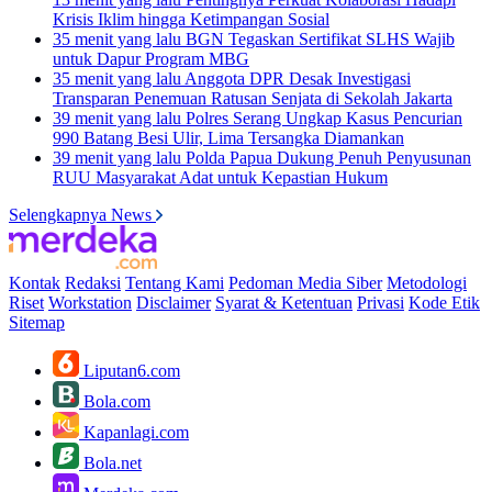
Krisis Iklim hingga Ketimpangan Sosial
35 menit yang lalu
BGN Tegaskan Sertifikat SLHS Wajib
untuk Dapur Program MBG
35 menit yang lalu
Anggota DPR Desak Investigasi
Transparan Penemuan Ratusan Senjata di Sekolah Jakarta
39 menit yang lalu
Polres Serang Ungkap Kasus Pencurian
990 Batang Besi Ulir, Lima Tersangka Diamankan
39 menit yang lalu
Polda Papua Dukung Penuh Penyusunan
RUU Masyarakat Adat untuk Kepastian Hukum
Selengkapnya News
Kontak
Redaksi
Tentang Kami
Pedoman Media Siber
Metodologi
Riset
Workstation
Disclaimer
Syarat & Ketentuan
Privasi
Kode Etik
Sitemap
Liputan6.com
Bola.com
Kapanlagi.com
Bola.net