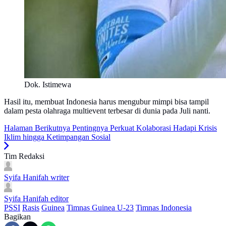
Dok. Istimewa
Hasil itu, membuat Indonesia harus mengubur mimpi bisa tampil
dalam pesta olahraga multievent terbesar di dunia pada Juli nanti.
Halaman Berikutnya
Pentingnya Perkuat Kolaborasi Hadapi Krisis
Iklim hingga Ketimpangan Sosial
Tim Redaksi
Syifa Hanifah
writer
Syifa Hanifah
editor
PSSI
Rasis
Guinea
Timnas Guinea U-23
Timnas Indonesia
Bagikan