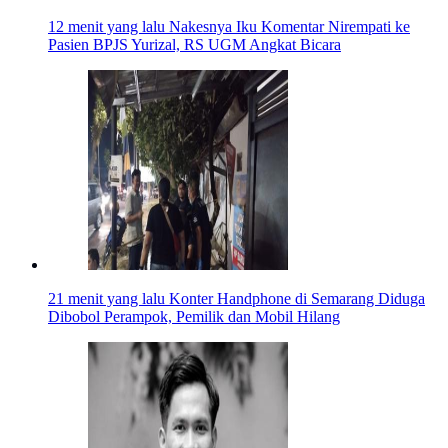
12 menit yang lalu
Nakesnya Iku Komentar Nirempati ke
Pasien BPJS Yurizal, RS UGM Angkat Bicara
21 menit yang lalu
Konter Handphone di Semarang Diduga
Dibobol Perampok, Pemilik dan Mobil Hilang