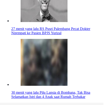
27 menit yang lalu
RS Pusri Palembang Pecat Dokter
Nirempati ke Pasien BPJS Yurizal
30 menit yang lalu
Pilu Lansia di Bombana, Tak Bisa
Selamatkan Istri dan 4 Anak saat Rumah Terbakar