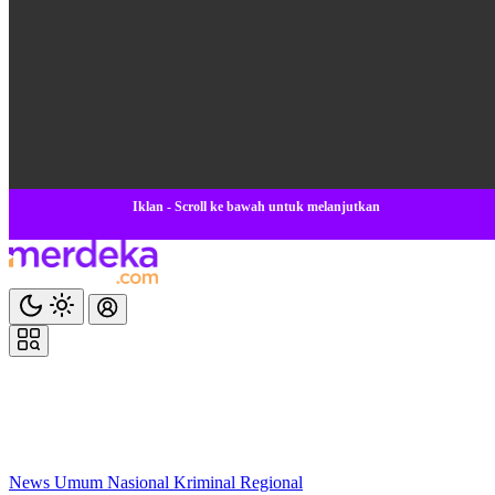
Iklan - Scroll ke bawah untuk melanjutkan
News
Umum
Nasional
Kriminal
Regional