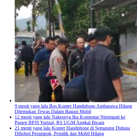
9 menit yang lalu
Bos Konter Handphone Ambarawa Hilang
Ditemukan Tewas Dalam Bagasi Mobil
12 menit yang lalu
Nakesnya Iku Komentar Nirempati ke
Pasien BPJS Yurizal, RS UGM Angkat Bicara
21 menit yang lalu
Konter Handphone di Semarang Diduga
Dibobol Perampok, Pemilik dan Mobil Hilang