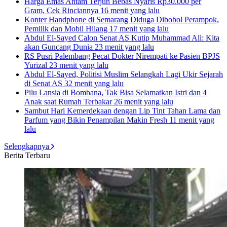
Harga Emas Antam Terjun Bebas Nyaris Rp30.000 per
Gram, Cek Rinciannya
16 menit yang lalu
Konter Handphone di Semarang Diduga Dibobol Perampok,
Pemilik dan Mobil Hilang
17 menit yang lalu
Abdul El-Sayed Calon Senat AS Kutip Muhammad Ali: Kita
akan Guncang Dunia
23 menit yang lalu
RS Pusri Palembang Pecat Dokter Nirempati ke Pasien BPJS
Yurizal
23 menit yang lalu
Abdul El-Sayed, Politisi Muslim Selangkah Lagi Ukir Sejarah
di Senat AS
32 menit yang lalu
Pilu Lansia di Bombana, Tak Bisa Selamatkan Istri dan 4
Anak saat Rumah Terbakar
26 menit yang lalu
Sambut Hari Kemerdekaan dengan Lip Tint Tahan Lama dan
Parfum yang Bikin Penampilan Makin Fresh
11 menit yang
lalu
Selengkapnya
Berita Terbaru