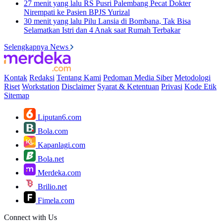
27 menit yang lalu
RS Pusri Palembang Pecat Dokter
Nirempati ke Pasien BPJS Yurizal
30 menit yang lalu
Pilu Lansia di Bombana, Tak Bisa
Selamatkan Istri dan 4 Anak saat Rumah Terbakar
Selengkapnya News
Kontak
Redaksi
Tentang Kami
Pedoman Media Siber
Metodologi
Riset
Workstation
Disclaimer
Syarat & Ketentuan
Privasi
Kode Etik
Sitemap
Liputan6.com
Bola.com
Kapanlagi.com
Bola.net
Merdeka.com
Brilio.net
Fimela.com
Connect with Us