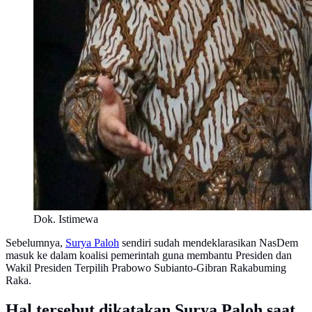
Dok. Istimewa
Sebelumnya,
Surya Paloh
sendiri sudah mendeklarasikan NasDem
masuk ke dalam koalisi pemerintah guna membantu Presiden dan
Wakil Presiden Terpilih Prabowo Subianto-Gibran Rakabuming
Raka.
Hal tersebut dikatakan Surya Paloh saat