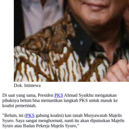
Dok. Istimewa
Di saat yang sama, Presiden
PKS
Ahmad Syaikhu mengatakan
pihaknya belum bisa memastikan langkah PKS untuk masuk ke
koalisi pemerintah.
"Belum, ini (
PKS
gabung koalisi) kan ranah Musyawarah Majelis
Syuro. Saya sangat menghormati, nanti itu akan diputuskan Majelis
Syuro atau Badan Pekerja Majelis Syuro,"