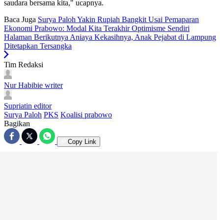
saudara bersama kita," ucapnya.
Baca Juga
Surya Paloh Yakin Rupiah Bangkit Usai Pemaparan
Ekonomi Prabowo: Modal Kita Terakhir Optimisme Sendiri
Halaman Berikutnya
Aniaya Kekasihnya, Anak Pejabat di Lampung
Ditetapkan Tersangka
Tim Redaksi
Nur Habibie
writer
Supriatin
editor
Surya Paloh
PKS
Koalisi prabowo
Bagikan
Copy Link