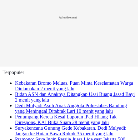
Advertisement
Terpopuler
Kebakaran Bromo Meluas, Puan Minta Keselamatan Warga
Diutamakan
2 menit yang lalu
Bidan ASN dan Anaknya Ditangkap Usai Buang Jasad Bayi
2 menit yang lalu
Dedi Mulyadi Asuh Anak Anggota Polrestabes Bandung
yang Meninggal Ditabrak Lari
10 menit yang lalu
Penumpang Kereta Kesal Laporan iPad Hilang Tak
Direspons, KAI Buka Suara
28 menit yang lalu
Suryakencana Gunung Gede Kebakaran, Dedi Mulyadi:
Jangan ke Hutan Bawa Rokok
35 menit yang lalu
Pramono: Saya Ingin Persija Juara Liga saat Jakarta 500