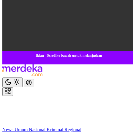
Iklan - Scroll ke bawah untuk melanjutkan
News
Umum
Nasional
Kriminal
Regional