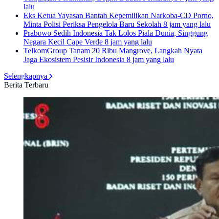
lalu
Eks Ketua Yayasan Bantah Kepemilikan Narkoba-CD Porno,
Minta Polisi Periksa Pengelola Baru Sekolah
8 jam yang lalu
Prabowo Sedih Indonesia Tak Lolos Piala Dunia, Singgung
Negara Kecil Cape Verde
8 jam yang lalu
TelkomGroup Tanam 20 Ribu Mangrove, Langkah Nyata
Jaga Ekosistem Pesisir Indonesia
8 jam yang lalu
Selengkapnya
Berita Terbaru