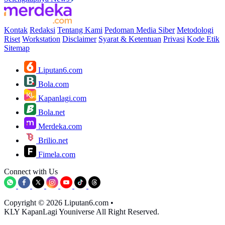
Kontak
Redaksi
Tentang Kami
Pedoman Media Siber
Metodologi
Riset
Workstation
Disclaimer
Syarat & Ketentuan
Privasi
Kode Etik
Sitemap
Liputan6.com
Bola.com
Kapanlagi.com
Bola.net
Merdeka.com
Brilio.net
Fimela.com
Connect with Us
Copyright © 2026 Liputan6.com
•
KLY KapanLagi Youniverse All Right Reserved.