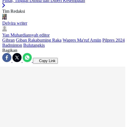
Pintar, Tinggal Dibina dan Diberi Kesempatan
Tim Redaksi
Delvira
writer
Yan Muhardiansyah
editor
Gibran
Giban Rakabuming Raka
Wapres Ma'ruf Amiin
Pilpres 2024
Badminton
Bulutangkis
Bagikan
Copy Link