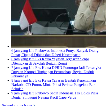
6 jam yang lalu
Prabowo: Indonesia Punya Banyak Orang
Pintar, Tinggal Dibina dan Diberi Kesempatan
6 jam yang lalu
Eks Ketua Yayasan Tegaskan Senpi
Ditemukan di Sekolah Berizin Resmi
7 jam yang lalu
Eks Ketua DPRD Ponorogo Jadi Tersangka
Dugaan Korupsi Tunjangan Perumahan, Begini Duduk
Perkaranya
8 jam yang lalu
Eks Ketua Yayasan Bantah Kepemilikan
Narkoba-CD Porno, Minta Polisi Periksa Pengelola Baru
Sekolah
9 jam yang lalu
Prabowo Sedih Indonesia Tak Lolos Piala
Dunia, Singgung Negara Kecil Cape Verde
Selengkapnya News