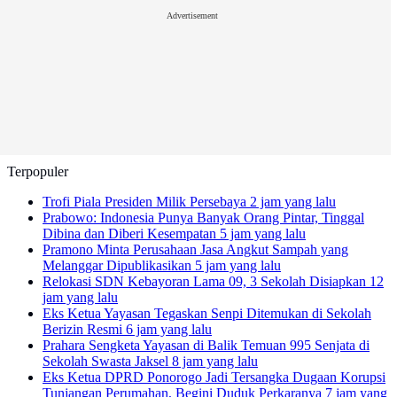
Advertisement
Terpopuler
Trofi Piala Presiden Milik Persebaya
2 jam yang lalu
Prabowo: Indonesia Punya Banyak Orang Pintar, Tinggal
Dibina dan Diberi Kesempatan
5 jam yang lalu
Pramono Minta Perusahaan Jasa Angkut Sampah yang
Melanggar Dipublikasikan
5 jam yang lalu
Relokasi SDN Kebayoran Lama 09, 3 Sekolah Disiapkan
12
jam yang lalu
Eks Ketua Yayasan Tegaskan Senpi Ditemukan di Sekolah
Berizin Resmi
6 jam yang lalu
Prahara Sengketa Yayasan di Balik Temuan 995 Senjata di
Sekolah Swasta Jaksel
8 jam yang lalu
Eks Ketua DPRD Ponorogo Jadi Tersangka Dugaan Korupsi
Tunjangan Perumahan, Begini Duduk Perkaranya
7 jam yang