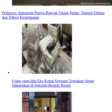
Prabowo: Indonesia Punya Banyak Orang Pintar, Tinggal Dibina
dan Diberi Kesempatan
6 jam yang lalu
Eks Ketua Yayasan Tegaskan Senpi
Ditemukan di Sekolah Berizin Resmi