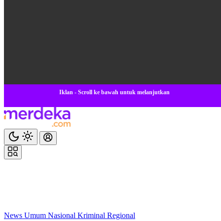
Iklan - Scroll ke bawah untuk melanjutkan
News
Umum
Nasional
Kriminal
Regional