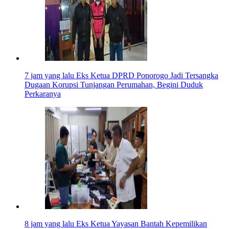
7 jam yang lalu
Eks Ketua DPRD Ponorogo Jadi Tersangka
Dugaan Korupsi Tunjangan Perumahan, Begini Duduk
Perkaranya
8 jam yang lalu
Eks Ketua Yayasan Bantah Kepemilikan