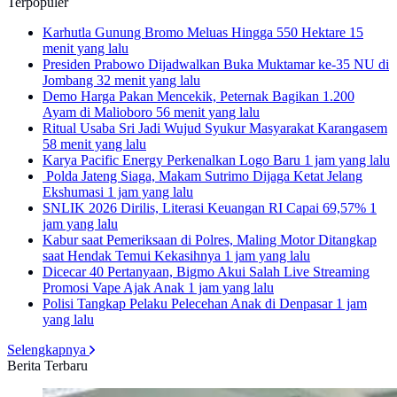
Terpopuler
Karhutla Gunung Bromo Meluas Hingga 550 Hektare
15
menit yang lalu
Presiden Prabowo Dijadwalkan Buka Muktamar ke-35 NU di
Jombang
32 menit yang lalu
Demo Harga Pakan Mencekik, Peternak Bagikan 1.200
Ayam di Malioboro
56 menit yang lalu
Ritual Usaba Sri Jadi Wujud Syukur Masyarakat Karangasem
58 menit yang lalu
Karya Pacific Energy Perkenalkan Logo Baru
1 jam yang lalu
Polda Jateng Siaga, Makam Sutrimo Dijaga Ketat Jelang
Ekshumasi
1 jam yang lalu
SNLIK 2026 Dirilis, Literasi Keuangan RI Capai 69,57%
1
jam yang lalu
Kabur saat Pemeriksaan di Polres, Maling Motor Ditangkap
saat Hendak Temui Kekasihnya
1 jam yang lalu
Dicecar 40 Pertanyaan, Bigmo Akui Salah Live Streaming
Promosi Vape Ajak Anak
1 jam yang lalu
Polisi Tangkap Pelaku Pelecehan Anak di Denpasar
1 jam
yang lalu
Selengkapnya
Berita Terbaru