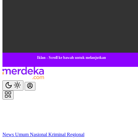
Iklan - Scroll ke bawah untuk melanjutkan
News
Umum
Nasional
Kriminal
Regional