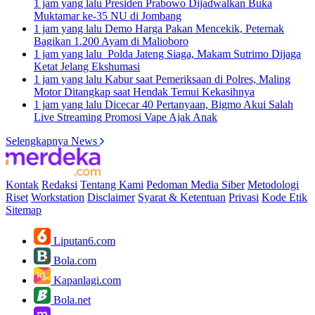
1 jam yang lalu
Presiden Prabowo Dijadwalkan Buka
Muktamar ke-35 NU di Jombang
1 jam yang lalu
Demo Harga Pakan Mencekik, Peternak
Bagikan 1.200 Ayam di Malioboro
1 jam yang lalu
Polda Jateng Siaga, Makam Sutrimo Dijaga
Ketat Jelang Ekshumasi
1 jam yang lalu
Kabur saat Pemeriksaan di Polres, Maling
Motor Ditangkap saat Hendak Temui Kekasihnya
1 jam yang lalu
Dicecar 40 Pertanyaan, Bigmo Akui Salah
Live Streaming Promosi Vape Ajak Anak
Selengkapnya News
Kontak
Redaksi
Tentang Kami
Pedoman Media Siber
Metodologi
Riset
Workstation
Disclaimer
Syarat & Ketentuan
Privasi
Kode Etik
Sitemap
Liputan6.com
Bola.com
Kapanlagi.com
Bola.net