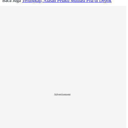
Baca Juga
Terungkap, Alasan Pelaku Mutilasi Pria di Depok
Advertisement