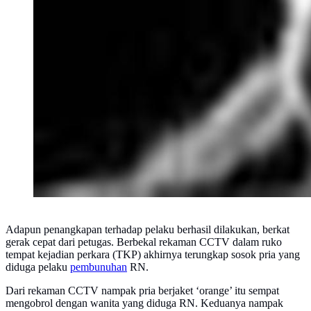
Adapun penangkapan terhadap pelaku berhasil dilakukan, berkat
gerak cepat dari petugas. Berbekal rekaman CCTV dalam ruko
tempat kejadian perkara (TKP) akhirnya terungkap sosok pria yang
diduga pelaku
pembunuhan
RN.
Dari rekaman CCTV nampak pria berjaket ‘orange’ itu sempat
mengobrol dengan wanita yang diduga RN. Keduanya nampak