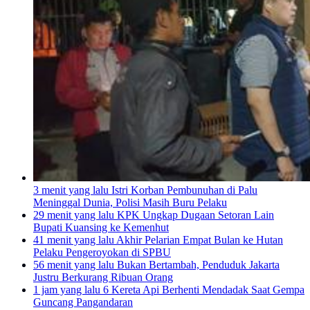
3 menit yang lalu
Istri Korban Pembunuhan di Palu
Meninggal Dunia, Polisi Masih Buru Pelaku
29 menit yang lalu
KPK Ungkap Dugaan Setoran Lain
Bupati Kuansing ke Kemenhut
41 menit yang lalu
Akhir Pelarian Empat Bulan ke Hutan
Pelaku Pengeroyokan di SPBU
56 menit yang lalu
Bukan Bertambah, Penduduk Jakarta
Justru Berkurang Ribuan Orang
1 jam yang lalu
6 Kereta Api Berhenti Mendadak Saat Gempa
Guncang Pangandaran