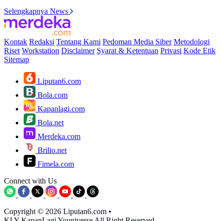
Selengkapnya News
Kontak
Redaksi
Tentang Kami
Pedoman Media Siber
Metodologi
Riset
Workstation
Disclaimer
Syarat & Ketentuan
Privasi
Kode Etik
Sitemap
Liputan6.com
Bola.com
Kapanlagi.com
Bola.net
Merdeka.com
Brilio.net
Fimela.com
Connect with Us
Copyright © 2026 Liputan6.com
•
KLY KapanLagi Youniverse All Right Reserved.