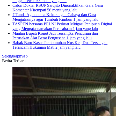
hingga Tewas
53 menit yang lalu
Calon Dokter RSUP Sardjito Dinonaktifkan Gara-Gara
Komentar Nirempati
56 menit yang lalu
7 Tanda Aglaonema Kekurangan Cahaya dan Cara
Mengatasinya agar Tumbuh Rimbun
1 jam yang lalu
TASPEN bersama PELNI Perkuat Mitigasi Penipuan Digital
yang Mengatasnamakan Perusahaan
1 jam yang lalu
Mantan Bupati Konut Jadi Tersangka Pencurian dan
Perusakan Alat Berat Pengusaha
1 jam yang lalu
Babak Baru Kasus Pembunuhan Nus Kei, Dua Tersangka
Terancam Hukuman Mati
2 jam yang lalu
Selengkapnya
Berita Terbaru