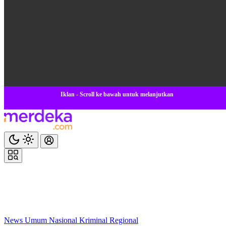
Iklan - Scroll ke bawah untuk melanjutkan
News
Umum
Nasional
Kriminal
Regional