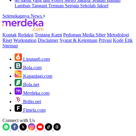
40 menit yang lalu
Polres Metro Jakarta Selatan Bantah
Lamban Tangani Temuan Senjata Sekolah Jaksel
Selengkapnya News
Kontak
Redaksi
Tentang Kami
Pedoman Media Siber
Metodologi
Riset
Workstation
Disclaimer
Syarat & Ketentuan
Privasi
Kode Etik
Sitemap
Liputan6.com
Bola.com
Kapanlagi.com
Bola.net
Merdeka.com
Brilio.net
Fimela.com
Connect with Us