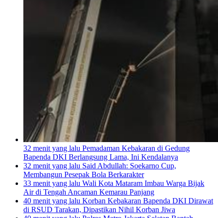
32 menit yang lalu
Pemadaman Kebakaran di Gedung
Bapenda DKI Berlangsung Lama, Ini Kendalanya
32 menit yang lalu
Said Abdullah: Soekarno Cup,
Membangun Pesepak Bola Berkarakter
33 menit yang lalu
Wali Kota Mataram Imbau Warga Bijak
Air di Tengah Ancaman Kemarau Panjang
40 menit yang lalu
Korban Kebakaran Bapenda DKI Dirawat
di RSUD Tarakan, Dipastikan Nihil Korban Jiwa