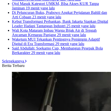
Ojol Masuk Kategori UMKM, BIsa Akses KUR Tanpa
Jaminan
19 menit yang lalu
Di Peluncuran Buku, Prabowo Angkat Perjalanan Bahlil dan
Arti Cobaan
23 menit yang lalu
Kebut Transformasi Perbankan, Bank Jakarta Siapkan Digital
Leader Hadapi Tantangan Industri
25 menit yang lalu
Wali Kota Mataram Imbau Warga Bijak Air di Tengah
Ancaman Kemarau Panjang
29 menit yang lalu
Waketum MUI Tekankan Pentingnya Pemimpin Adaptif
Digital di Era Transformasi
29 menit yang lalu
Said Abdullah: Soekarno Cup, Membangun Pesepak Bola
Berkarakter
29 menit yang lalu
Selengkapnya
Berita Terbaru