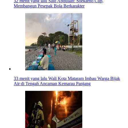
32 menit yang lalu
Said Abdullah: Soekarno Cup,
Membangun Pesepak Bola Berkarakter
33 menit yang lalu
Wali Kota Mataram Imbau Warga Bijak
Air di Tengah Ancaman Kemarau Panjang