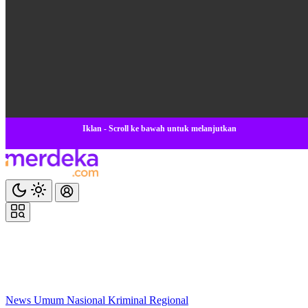
Iklan - Scroll ke bawah untuk melanjutkan
News
Umum
Nasional
Kriminal
Regional