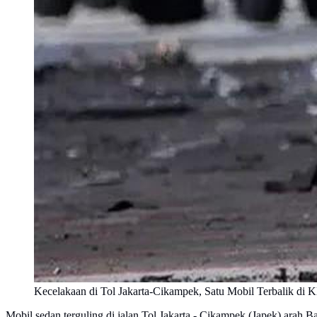
Kecelakaan di Tol Jakarta-Cikampek, Satu Mobil Terbalik di
Mobil sedan terguling di jalan Tol Jakarta - Cikampek (Japek) arah 