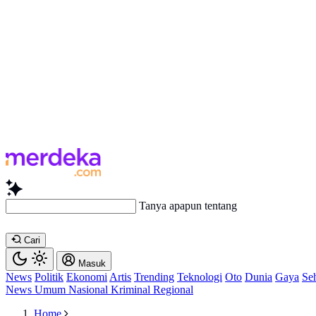
Tanya apapun tentang artikel ini.
Cari
Masuk
News
Politik
Ekonomi
Artis
Trending
Teknologi
Oto
Dunia
Gaya
Se
News
Umum
Nasional
Kriminal
Regional
Home