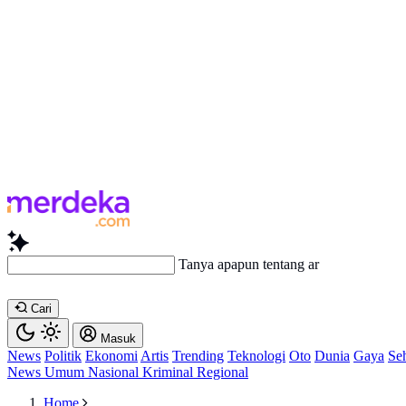
Tanya apapun tentang artikel ini...
Cari
Masuk
News
Politik
Ekonomi
Artis
Trending
Teknologi
Oto
Dunia
Gaya
Se
News
Umum
Nasional
Kriminal
Regional
Home