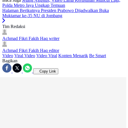
Baca Juga
Jelang Agustus, Video Lama Kerusuhan Muncul Lagi;
Polda Metro Jaya Ungkap Temuan
Halaman Berikutnya
Presiden Prabowo Dijadwalkan Buka
Muktamar ke-35 NU di Jombang
Tim Redaksi
Achmad Fikri Fakih Haq
writer
Achmad Fikri Fakih Haq
editor
Video
Viral Video
Video Viral
Konten Menarik
Be Smart
Bagikan
Copy Link