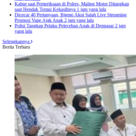
Kabur saat Pemeriksaan di Polres, Maling Motor Ditangkap
saat Hendak Temui Kekasihnya
1 jam yang lalu
Dicecar 40 Pertanyaan, Bigmo Akui Salah Live Streaming
Promosi Vape Ajak Anak
2 jam yang lalu
Polisi Tangkap Pelaku Pelecehan Anak di Denpasar
2 jam
yang lalu
Selengkapnya
Berita Terbaru