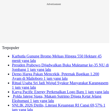
Advertisement
Terpopuler
Karhutla Gunung Bromo Meluas Hingga 550 Hektare
45
menit yang lalu
Presiden Prabowo Dijadwalkan Buka Muktamar ke-35 NU di
Jombang
1 jam yang lalu
Demo Harga Pakan Mencekik, Peternak Bagikan 1.200
Ayam di Malioboro
1 jam yang lalu
Ritual Usaba Sri Jadi Wujud Syukur Masyarakat Karangasem
1 jam yang lalu
Karya Pacific Energy Perkenalkan Logo Baru
1 jam yang lalu
Polda Jateng Siaga, Makam Sutrimo Dijaga Ketat Jelang
Ekshumasi
1 jam yang lalu
SNLIK 2026 Dirilis, Literasi Keuangan RI Capai 69,57%
1
jam yang lalu