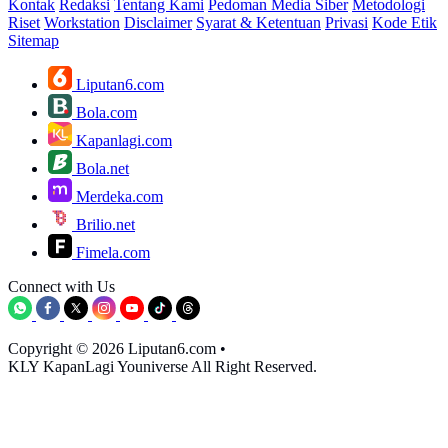
Kontak
Redaksi
Tentang Kami
Pedoman Media Siber
Metodologi
Riset
Workstation
Disclaimer
Syarat & Ketentuan
Privasi
Kode Etik
Sitemap
Liputan6.com
Bola.com
Kapanlagi.com
Bola.net
Merdeka.com
Brilio.net
Fimela.com
Connect with Us
Copyright © 2026 Liputan6.com
•
KLY KapanLagi Youniverse All Right Reserved.