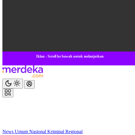
Iklan - Scroll ke bawah untuk melanjutkan
News
Umum
Nasional
Kriminal
Regional