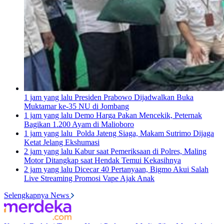
1 jam yang lalu
Presiden Prabowo Dijadwalkan Buka
Muktamar ke-35 NU di Jombang
1 jam yang lalu
Demo Harga Pakan Mencekik, Peternak
Bagikan 1.200 Ayam di Malioboro
1 jam yang lalu
Polda Jateng Siaga, Makam Sutrimo Dijaga
Ketat Jelang Ekshumasi
2 jam yang lalu
Kabur saat Pemeriksaan di Polres, Maling
Motor Ditangkap saat Hendak Temui Kekasihnya
2 jam yang lalu
Dicecar 40 Pertanyaan, Bigmo Akui Salah
Live Streaming Promosi Vape Ajak Anak
Selengkapnya News