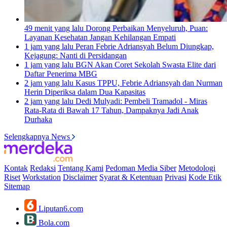
49 menit yang lalu
Dorong Perbaikan Menyeluruh, Puan:
Layanan Kesehatan Jangan Kehilangan Empati
1 jam yang lalu
Peran Febrie Adriansyah Belum Diungkap,
Kejagung: Nanti di Persidangan
1 jam yang lalu
BGN Akan Coret Sekolah Swasta Elite dari
Daftar Penerima MBG
2 jam yang lalu
Kasus TPPU, Febrie Adriansyah dan Nurman
Herin Diperiksa dalam Dua Kapasitas
2 jam yang lalu
Dedi Mulyadi: Pembeli Tramadol - Miras
Rata-Rata di Bawah 17 Tahun, Dampaknya Jadi Anak
Durhaka
Selengkapnya News
Kontak
Redaksi
Tentang Kami
Pedoman Media Siber
Metodologi
Riset
Workstation
Disclaimer
Syarat & Ketentuan
Privasi
Kode Etik
Sitemap
Liputan6.com
Bola.com