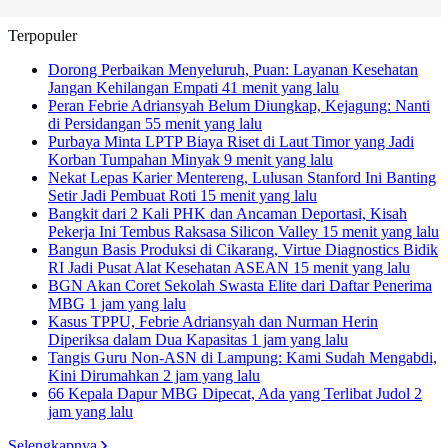
Terpopuler
Dorong Perbaikan Menyeluruh, Puan: Layanan Kesehatan
Jangan Kehilangan Empati
41 menit yang lalu
Peran Febrie Adriansyah Belum Diungkap, Kejagung: Nanti
di Persidangan
55 menit yang lalu
Purbaya Minta LPTP Biaya Riset di Laut Timor yang Jadi
Korban Tumpahan Minyak
9 menit yang lalu
Nekat Lepas Karier Mentereng, Lulusan Stanford Ini Banting
Setir Jadi Pembuat Roti
15 menit yang lalu
Bangkit dari 2 Kali PHK dan Ancaman Deportasi, Kisah
Pekerja Ini Tembus Raksasa Silicon Valley
15 menit yang lalu
Bangun Basis Produksi di Cikarang, Virtue Diagnostics Bidik
RI Jadi Pusat Alat Kesehatan ASEAN
15 menit yang lalu
BGN Akan Coret Sekolah Swasta Elite dari Daftar Penerima
MBG
1 jam yang lalu
Kasus TPPU, Febrie Adriansyah dan Nurman Herin
Diperiksa dalam Dua Kapasitas
1 jam yang lalu
Tangis Guru Non-ASN di Lampung: Kami Sudah Mengabdi,
Kini Dirumahkan
2 jam yang lalu
66 Kepala Dapur MBG Dipecat, Ada yang Terlibat Judol
2
jam yang lalu
Selengkapnya