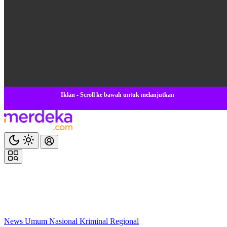
Iklan - Scroll ke bawah untuk melanjutkan
News
Umum
Nasional
Kriminal
Regional