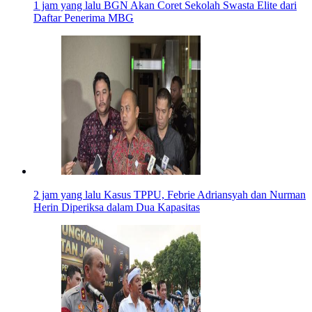
1 jam yang lalu
BGN Akan Coret Sekolah Swasta Elite dari
Daftar Penerima MBG
2 jam yang lalu
Kasus TPPU, Febrie Adriansyah dan Nurman
Herin Diperiksa dalam Dua Kapasitas