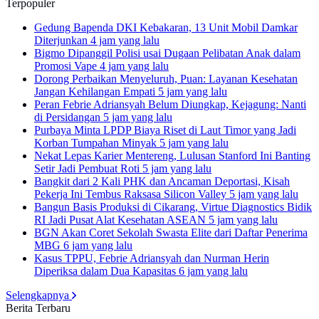
Terpopuler
Gedung Bapenda DKI Kebakaran, 13 Unit Mobil Damkar
Diterjunkan
4 jam yang lalu
Bigmo Dipanggil Polisi usai Dugaan Pelibatan Anak dalam
Promosi Vape
4 jam yang lalu
Dorong Perbaikan Menyeluruh, Puan: Layanan Kesehatan
Jangan Kehilangan Empati
5 jam yang lalu
Peran Febrie Adriansyah Belum Diungkap, Kejagung: Nanti
di Persidangan
5 jam yang lalu
Purbaya Minta LPDP Biaya Riset di Laut Timor yang Jadi
Korban Tumpahan Minyak
5 jam yang lalu
Nekat Lepas Karier Mentereng, Lulusan Stanford Ini Banting
Setir Jadi Pembuat Roti
5 jam yang lalu
Bangkit dari 2 Kali PHK dan Ancaman Deportasi, Kisah
Pekerja Ini Tembus Raksasa Silicon Valley
5 jam yang lalu
Bangun Basis Produksi di Cikarang, Virtue Diagnostics Bidik
RI Jadi Pusat Alat Kesehatan ASEAN
5 jam yang lalu
BGN Akan Coret Sekolah Swasta Elite dari Daftar Penerima
MBG
6 jam yang lalu
Kasus TPPU, Febrie Adriansyah dan Nurman Herin
Diperiksa dalam Dua Kapasitas
6 jam yang lalu
Selengkapnya
Berita Terbaru