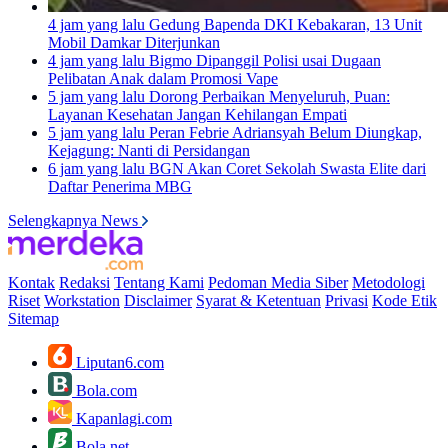
4 jam yang lalu
Gedung Bapenda DKI Kebakaran, 13 Unit
Mobil Damkar Diterjunkan
4 jam yang lalu
Bigmo Dipanggil Polisi usai Dugaan
Pelibatan Anak dalam Promosi Vape
5 jam yang lalu
Dorong Perbaikan Menyeluruh, Puan:
Layanan Kesehatan Jangan Kehilangan Empati
5 jam yang lalu
Peran Febrie Adriansyah Belum Diungkap,
Kejagung: Nanti di Persidangan
6 jam yang lalu
BGN Akan Coret Sekolah Swasta Elite dari
Daftar Penerima MBG
Selengkapnya News
Kontak
Redaksi
Tentang Kami
Pedoman Media Siber
Metodologi
Riset
Workstation
Disclaimer
Syarat & Ketentuan
Privasi
Kode Etik
Sitemap
Liputan6.com
Bola.com
Kapanlagi.com
Bola.net