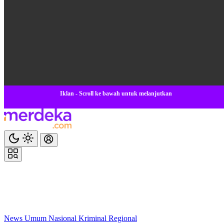
Iklan - Scroll ke bawah untuk melanjutkan
News
Umum
Nasional
Kriminal
Regional