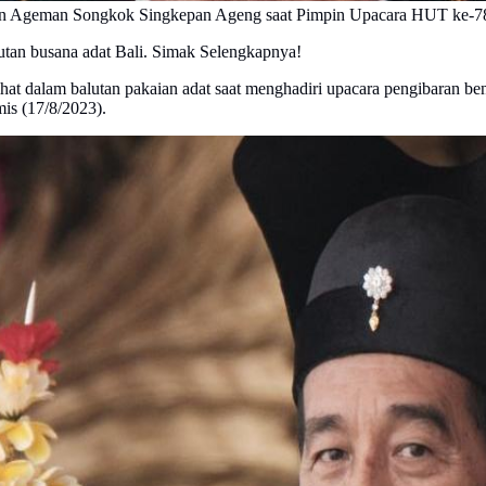
n Ageman Songkok Singkepan Ageng saat Pimpin Upacara HUT ke-78 
utan busana adat Bali. Simak Selengkapnya!
ihat dalam balutan pakaian adat saat menghadiri upacara pengibaran 
is (17/8/2023).