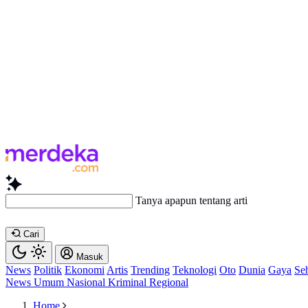
Baca
Cari
Masuk
News
Politik
Ekonomi
Artis
Trending
Teknologi
Oto
Dunia
Gaya
Se
News
Umum
Nasional
Kriminal
Regional
Home