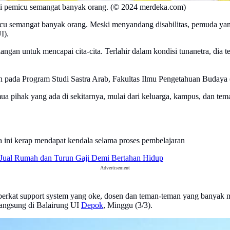
adi pemicu semangat banyak orang. (© 2024 merdeka.com)
icu semangat banyak orang. Meski menyandang disabilitas, pemuda yang
I).
ngan untuk mencapai cita-cita. Terlahir dalam kondisi tunanetra, dia t
un pada Program Studi Sastra Arab, Fakultas Ilmu Pengetahuan Budaya 
semua pihak yang ada di sekitarnya, mulai dari keluarga, kampus, dan
 ini kerap mendapat kendala selama proses pembelajaran
a Jual Rumah dan Turun Gaji Demi Bertahan Hidup
Advertisement
berkat support system yang oke, dosen dan teman-teman yang banyak mem
angsung di Balairung UI
Depok
, Minggu (3/3).