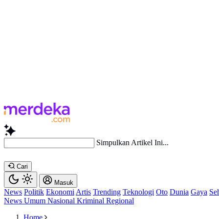
Ketik pertanyaan
Cari
Masuk
News
Politik
Ekonomi
Artis
Trending
Teknologi
Oto
Dunia
Gaya
Se
News
Umum
Nasional
Kriminal
Regional
Home