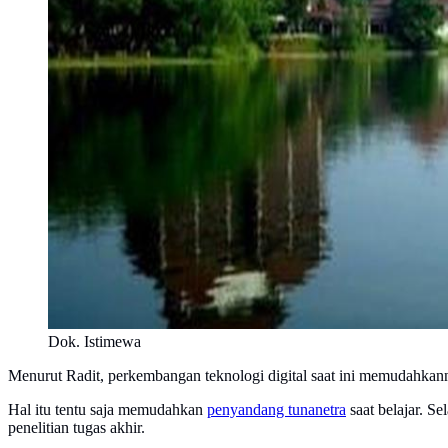
Dok. Istimewa
Menurut Radit, perkembangan teknologi digital saat ini memudahkan
Hal itu tentu saja memudahkan
penyandang tunanetra
saat belajar. S
penelitian tugas akhir.