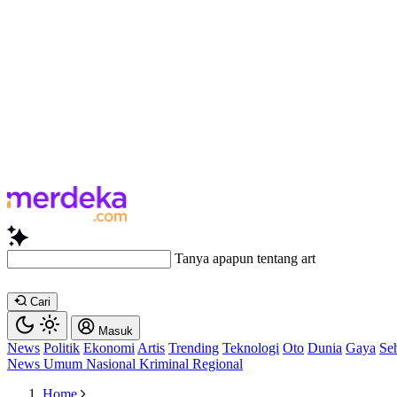
Tanya apapun tentang artikel
Cari
Masuk
News
Politik
Ekonomi
Artis
Trending
Teknologi
Oto
Dunia
Gaya
Se
News
Umum
Nasional
Kriminal
Regional
Home