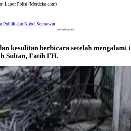
kan Lapor Polisi (Merdeka.com)
g Publik dan Kabel Semrawut
Advertisement
an kesulitan berbicara setelah mengalami in
h Sultan, Fatih FH.