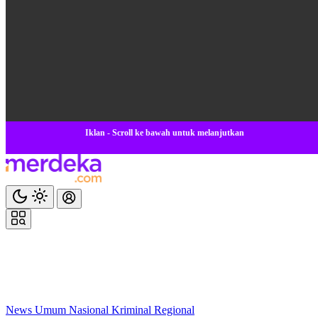
Iklan - Scroll ke bawah untuk melanjutkan
News
Umum
Nasional
Kriminal
Regional