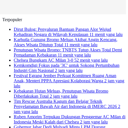
Terpopuler
Dirut Bulog: Penyaluran Bantuan Pangan Alor Wujud
Kehadiran Negara di Wilayah Kepulauan
11 menit yang lalu
Karhutla Gunung Bromo Meluas Akibat Angin Kencang,
Akses Wisata Ditutup Total
11 menit yang lalu
Penutupan Wisata Bromo: TNBTS Tutup Akses Total Demi
Pemadaman Kebakaran
11 menit yang lalu
Chelsea Bungkam AC Milan 3-0
52 menit yang lalu
Kemkomdigi Fokus pada '3C' untuk Sokong Pertumbuhan
Industri Gim Nasional
2 jam yang lalu
Festival Egrang Jember Perkuat Komitmen Ruang Aman
Anak, Menteri PPPA Apresiasi Kolaborasi Warga
2 jam yang
lalu
Kebakaran Hutan Meluas, Penutupan Wisata Bromo
Diberlakukan Total
2 jam yang lalu
Tim Rescue Australia Kagum dan Belajar Teknik
Penyelamatan Bawah Air dari Indonesia di IMERC 2026
2
jam yang lalu
Ruben Amorim Terpukau Dukungan Penggemar AC Milan di
Indonesia Meski Kalah dari Chelsea
2 jam yang lalu
Gubernur Jabar Dedi Mulyadi Minta LPM Dorong