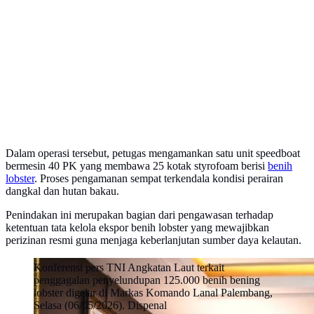
Dalam operasi tersebut, petugas mengamankan satu unit speedboat
bermesin 40 PK yang membawa 25 kotak styrofoam berisi
benih
lobster
. Proses pengamanan sempat terkendala kondisi perairan
dangkal dan hutan bakau.
Penindakan ini merupakan bagian dari pengawasan terhadap
ketentuan tata kelola ekspor benih lobster yang mewajibkan
perizinan resmi guna menjaga keberlanjutan sumber daya kelautan.
Konferensi pers TNI Angkatan Laut terkait
penggagalan penyelundupan 125.000 benih bening
lobster digelar di Markas Komando Lanal Palembang,
Selasa (06/05/2026). Dispenal