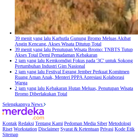
39 menit yang lalu
Karhutla Gunung Bromo Meluas Akibat
Angin Kencang, Akses Wisata Ditutup Total
39 menit yang lalu
Penutupan Wisata Bromo: TNBTS Tutup
Akses Total Demi Pemadaman Kebakaran
2 jam yang lalu
Kemkomdigi Fokus pada '3C' untuk Sokong
Pertumbuhan Industri Gim Nasional
2 jam yang lalu
Festival Egrang Jember Perkuat Komitmen
Ruang Aman Anak, Menteri PPPA Apresiasi Kolaborasi
Warga
2 jam yang lalu
Kebakaran Hutan Meluas, Penutupan Wisata
Bromo Diberlakukan Total
Selengkapnya News
Kontak
Redaksi
Tentang Kami
Pedoman Media Siber
Metodologi
Riset
Workstation
Disclaimer
Syarat & Ketentuan
Privasi
Kode Etik
Sitemap