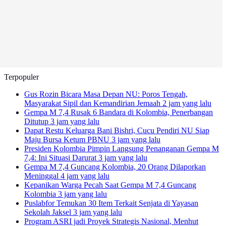
Terpopuler
Gus Rozin Bicara Masa Depan NU: Poros Tengah,
Masyarakat Sipil dan Kemandirian Jemaah
2 jam yang lalu
Gempa M 7,4 Rusak 6 Bandara di Kolombia, Penerbangan
Ditutup
3 jam yang lalu
Dapat Restu Keluarga Bani Bishri, Cucu Pendiri NU Siap
Maju Bursa Ketum PBNU
3 jam yang lalu
Presiden Kolombia Pimpin Langsung Penanganan Gempa M
7,4: Ini Situasi Darurat
3 jam yang lalu
Gempa M 7,4 Guncang Kolombia, 20 Orang Dilaporkan
Meninggal
4 jam yang lalu
Kepanikan Warga Pecah Saat Gempa M 7,4 Guncang
Kolombia
3 jam yang lalu
Puslabfor Temukan 30 Item Terkait Senjata di Yayasan
Sekolah Jaksel
3 jam yang lalu
Program ASRI jadi Proyek Strategis Nasional, Menhut