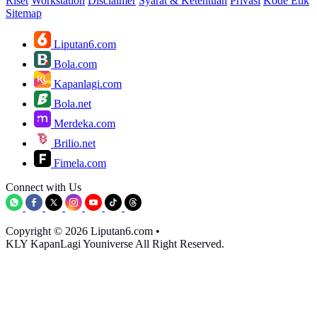
Riset
Workstation
Disclaimer
Syarat & Ketentuan
Privasi
Kode Etik
Sitemap
Liputan6.com
Bola.com
Kapanlagi.com
Bola.net
Merdeka.com
Brilio.net
Fimela.com
Connect with Us
Copyright © 2026 Liputan6.com
•
KLY KapanLagi Youniverse All Right Reserved.