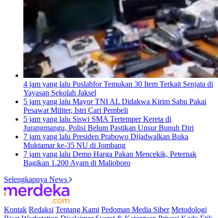
4 jam yang lalu
Puslabfor Temukan 30 Item Terkait Senjata di
Yayasan Sekolah Jaksel
5 jam yang lalu
Mayor TNI AL Didakwa Kirim Sabu Pakai
Pesawat Militer, Istri Cari Pembeli
5 jam yang lalu
Siswi SMA Tertemper Kereta di
Jurangmangu, Polisi Belum Pastikan Unsur Bunuh Diri
7 jam yang lalu
Presiden Prabowo Dijadwalkan Buka
Muktamar ke-35 NU di Jombang
7 jam yang lalu
Demo Harga Pakan Mencekik, Peternak
Bagikan 1.200 Ayam di Malioboro
Selengkapnya News
Kontak
Redaksi
Tentang Kami
Pedoman Media Siber
Metodologi