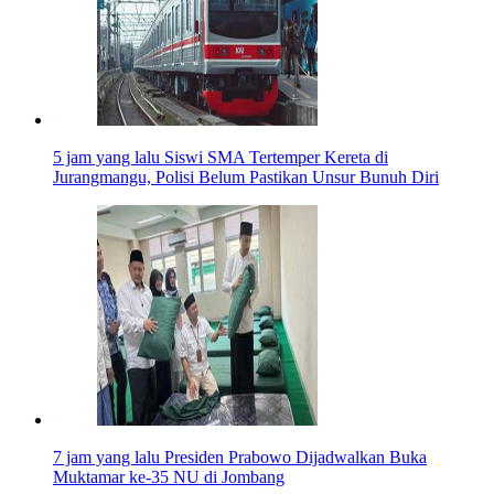
5 jam yang lalu
Siswi SMA Tertemper Kereta di
Jurangmangu, Polisi Belum Pastikan Unsur Bunuh Diri
7 jam yang lalu
Presiden Prabowo Dijadwalkan Buka
Muktamar ke-35 NU di Jombang