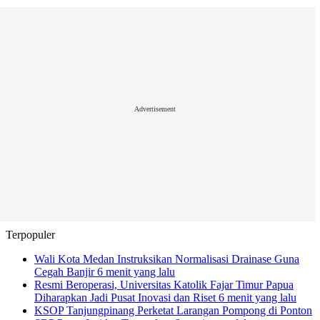
Advertisement
Terpopuler
Wali Kota Medan Instruksikan Normalisasi Drainase Guna
Cegah Banjir
6 menit yang lalu
Resmi Beroperasi, Universitas Katolik Fajar Timur Papua
Diharapkan Jadi Pusat Inovasi dan Riset
6 menit yang lalu
KSOP Tanjungpinang Perketat Larangan Pompong di Ponton