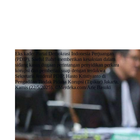
Eks kader Partai Demokrasi Indonesia Perjuangan
(PDIP), Saeful Bahri memberikan kesaksian dalam
sidang kasus dugaan perintangan penyidikan perkara
korupsi dan pemberian suap dengan terdakwa
Sekretaris Jenderal PDIP, Hasto Kristiyanto di
Pengadilan Tindak Pidana Korupsi (Tipikor) Jakarta,
Kamis (22/5/2025). ©Merdeka.com/Arie Basuki