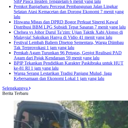
SBP Pasca Insiden Tenggelam
6 menit yang lalu
Pemkot Banjarbaru Percepat Pembangunan Jalan Lingkar
Selatan Atasi Kemacetan dan Dorong Ekonomi
7 menit yang
lalu
Hiswana Migas dan DPRD Bogor Perkuat Sinergi Kawal
Distribusi BBM LPG Subsidi Tepat Sasaran
7 menit yang lalu
Chelsea vs Johor Darul Ta’zim: Ujian Taktik Xabi Alonso di
Malaysia! Saksikan Hanya di Vidio
41 menit yang lalu
Festival Lembah Baliem Disetop Sementara, Warga Diimbau
Tak Terprovokasi
1 jam yang lalu
Pemkab Agam Turunkan 96 Petugas, Genjot Realisasi PAD
Agam dari Pajak Kendaraan
59 menit yang lalu
BPIP Tekankan Pendidikan Karakter Paskibraka untuk HUT
ke-81 RI
1 jam yang lalu
Warga Serang Lestarikan Tradisi Panjang Mulud, Jaga
Kebersamaan dan Ekonomi Lokal
1 jam yang lalu
Selengkapnya
Berita Terbaru