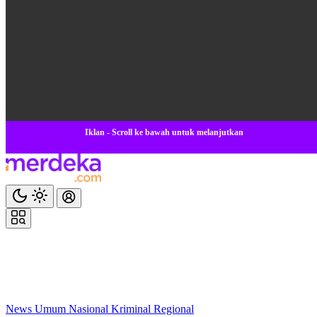
Iklan - Scroll ke bawah untuk melanjutkan
News
Umum
Nasional
Kriminal
Regional