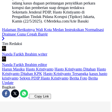
sidang kasus dugaan perintangan penyidikan perkara
korupsi dan pemberian suap dengan terdakwa
Sekretaris Jenderal PDIP, Hasto Kristiyanto di
Pengadilan Tindak Pidana Korupsi (Tipikor) Jakarta,
Kamis (22/5/2025). ©Merdeka.com/Arie Basuki
Halaman Berikutnya
Wali Kota Medan Instruksikan Normalisasi
Drainase Guna Cegah Banjir
Tim Redaksi
Nanda Farikh Ibrahim
writer
Nanda Farikh Ibrahim
editor
Harun Masiku
Hasto Kristiyanto
Hasto Kristiyanto Ditahan
Hasto
Kristiyanto Ditahan KPK
Hasto Kristiyanto Tersangka
kasus hasto
kristiyanto
Sekjen PDIP Hasto Kristiyanto
Berita Foto
Berita
Update
Bagikan
Copy Link