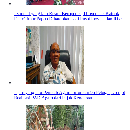
13 menit yang lalu
Resmi Beroperasi, Universitas Katolik
Fajar Timur Papua Diharapkan Jadi Pusat Inovasi dan Riset
1 jam yang lalu
Pemkab Agam Turunkan 96 Petugas, Genjot
Realisasi PAD Agam dari Pajak Kendaraan