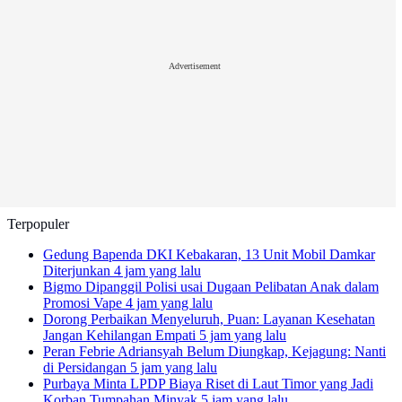
Advertisement
Terpopuler
Gedung Bapenda DKI Kebakaran, 13 Unit Mobil Damkar
Diterjunkan
4 jam yang lalu
Bigmo Dipanggil Polisi usai Dugaan Pelibatan Anak dalam
Promosi Vape
4 jam yang lalu
Dorong Perbaikan Menyeluruh, Puan: Layanan Kesehatan
Jangan Kehilangan Empati
5 jam yang lalu
Peran Febrie Adriansyah Belum Diungkap, Kejagung: Nanti
di Persidangan
5 jam yang lalu
Purbaya Minta LPDP Biaya Riset di Laut Timor yang Jadi
Korban Tumpahan Minyak
5 jam yang lalu