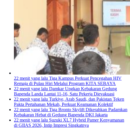
22 menit yang lalu
Tiga Kampus Perkuat Pencegahan HIV
Remaja di Pulau Hiri Melalui Program KITA SEBAYA
22 menit yang lalu
Damkar Ungkap Kebakaran Gedung
Bapenda Landa Lantai 11-16, Satu Pekerja Dievakuasi
22 menit yang lalu
Turkiye, Arab Saudi, dan Pakistan Teken
Pakta Pertahanan Mekah, Perkuat Keamanan Kolektif
22 menit yang lalu
Tiga Bronto Skylift Dikerahkan Padamkan
Kebakaran Hebat di Gedung Bapenda DKI Jakarta
22 menit yang lalu
Suzuki XL7 Hybrid Pamer Kenyamanan
di GIIAS 2026, Intip Impresi Singkatnya