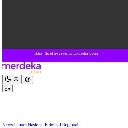
Iklan - Scroll ke bawah untuk melanjutkan
News
Umum
Nasional
Kriminal
Regional