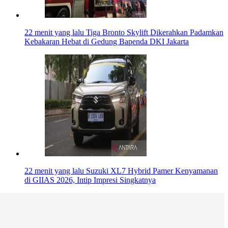
22 menit yang lalu
Tiga Bronto Skylift Dikerahkan Padamkan
Kebakaran Hebat di Gedung Bapenda DKI Jakarta
22 menit yang lalu
Suzuki XL7 Hybrid Pamer Kenyamanan
di GIIAS 2026, Intip Impresi Singkatnya