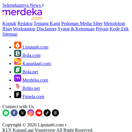
Selengkapnya News
Kontak
Redaksi
Tentang Kami
Pedoman Media Siber
Metodologi
Riset
Workstation
Disclaimer
Syarat & Ketentuan
Privasi
Kode Etik
Sitemap
Liputan6.com
Bola.com
Kapanlagi.com
Bola.net
Merdeka.com
Brilio.net
Fimela.com
Connect with Us
Copyright © 2026 Liputan6.com
•
KLY KapanLagi Youniverse All Right Reserved.