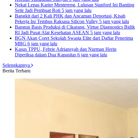
Nekat Lepas Karier Mentereng, Lulusan Stanford Ini Banting
Setir Jadi Pembuat Roti
5 jam yang lalu
Bangkit dari 2 Kali PHK dan Ancaman Deportasi, Kisah
Pekerja Ini Tembus Raksasa Silicon Valley
5 jam yang lalu
Bangun Basis Produksi di Cikarang, Virtue Diagnostics Bidik
RI Jadi Pusat Alat Kesehatan ASEAN
5 jam yang lalu
BGN Akan Coret Sekolah Swasta Elite dari Daftar Penerima
MBG
6 jam yang lalu
Kasus TPPU, Febrie Adriansyah dan Nurman Herin
Diperiksa dalam Dua Kapasitas
6 jam yang lalu
Selengkapnya
Berita Terbaru