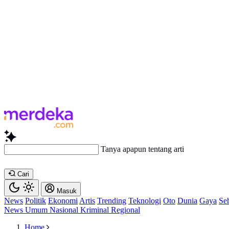
Tanya apapun tentang artikel ini...
Cari
Masuk
News
Politik
Ekonomi
Artis
Trending
Teknologi
Oto
Dunia
Gaya
Se
News
Umum
Nasional
Kriminal
Regional
Home