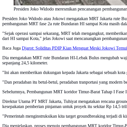
Presiden Joko Widodo meresmikan pencanangan pembangunan 
Presiden Joko Widodo atau Jokowi mengatakan MRT Jakarta rute Bun
pembangunan MRT fase 2a rute Bundaran HI sampai Kota masih dal
"Sejak operasi sampai sekarang, MRT telah mengangkut, memberikan 
dari HI sampai Kota," jelas Jokowi saat mencanangkan pembangunan
Baca Juga
Djarot: Soliditas PDIP Kian Menguat Meski Jokowi Temu
Dia mengatakan MRT rute Bundaran HI-Lebak Bulus mengubah wajah 
sepanjang 24,5 kilometer.
"Ini akan memberikan dukungan kepada Jakarta sebagai sebuah kota gl
"Dan peradaban itu betul-betul, peradaban tranportasi yang modern b
Sebelumnya, Pembangunan MRT koridor Timur-Barat Tahap I Fase I a
Direktur Utama PT MRT Jakarta, Tuhiyat mengatakan rencana ground
kesepakatan pemberian pinjaman untuk proyek itu sekitar Rp 14,5 tril
"Pemerintah menginstruksikan kita target groundbreaking terjadi di kir
Dia menjelaskan, proses menuju pembangunan MRT koridor Timur-Bara