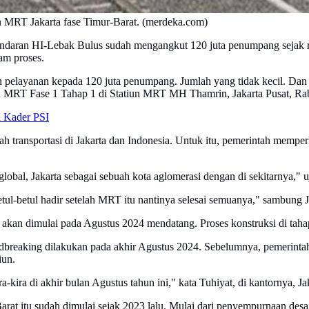
MRT Jakarta fase Timur-Barat. (merdeka.com)
daran HI-Lebak Bulus sudah mengangkut 120 juta penumpang sejak res
am proses.
pelayanan kepada 120 juta penumpang. Jumlah yang tidak kecil. Dan 
 MRT Fase 1 Tahap 1 di Statiun MRT MH Thamrin, Jakarta Pusat, Rab
i Kader PSI
transportasi di Jakarta dan Indonesia. Untuk itu, pemerintah mem
obal, Jakarta sebagai sebuah kota aglomerasi dengan di sekitarnya," u
etul-betul hadir setelah MRT itu nantinya selesai semuanya," sambung 
kan dimulai pada Agustus 2024 mendatang. Proses konstruksi di taha
breaking dilakukan pada akhir Agustus 2024. Sebelumnya, pemerinta
iun.
a-kira di akhir bulan Agustus tahun ini," kata Tuhiyat, di kantornya, J
t itu sudah dimulai sejak 2023 lalu. Mulai dari penyempurnaan desa