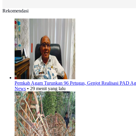
Rekomendasi
Pemkab Agam Turunkan 96 Petugas, Genjot Realisasi PAD Ag
News
•
29 menit yang lalu