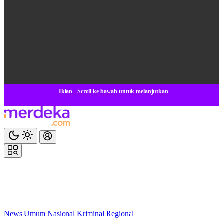
Iklan - Scroll ke bawah untuk melanjutkan
News
Umum
Nasional
Kriminal
Regional