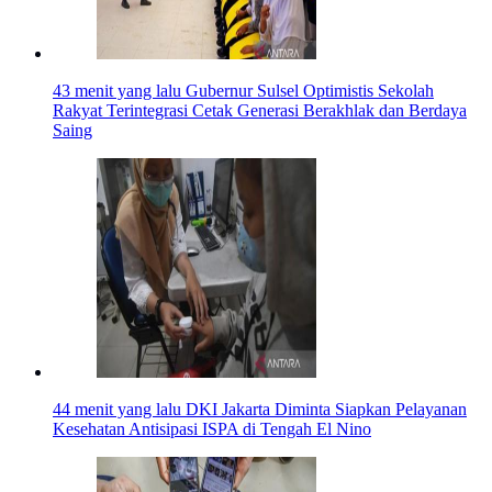
43 menit yang lalu
Gubernur Sulsel Optimistis Sekolah
Rakyat Terintegrasi Cetak Generasi Berakhlak dan Berdaya
Saing
44 menit yang lalu
DKI Jakarta Diminta Siapkan Pelayanan
Kesehatan Antisipasi ISPA di Tengah El Nino