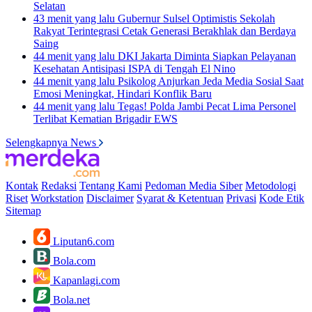
Selatan
43 menit yang lalu
Gubernur Sulsel Optimistis Sekolah
Rakyat Terintegrasi Cetak Generasi Berakhlak dan Berdaya
Saing
44 menit yang lalu
DKI Jakarta Diminta Siapkan Pelayanan
Kesehatan Antisipasi ISPA di Tengah El Nino
44 menit yang lalu
Psikolog Anjurkan Jeda Media Sosial Saat
Emosi Meningkat, Hindari Konflik Baru
44 menit yang lalu
Tegas! Polda Jambi Pecat Lima Personel
Terlibat Kematian Brigadir EWS
Selengkapnya News
Kontak
Redaksi
Tentang Kami
Pedoman Media Siber
Metodologi
Riset
Workstation
Disclaimer
Syarat & Ketentuan
Privasi
Kode Etik
Sitemap
Liputan6.com
Bola.com
Kapanlagi.com
Bola.net