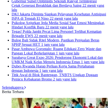
Gubernur Sulsel Optimistis Sekolah Rakyat Terintegrasi
Cetak Generasi Berakhlak dan Berdaya Saing
22 menit yang
lalu
DKI Jakarta Diminta Siapkan Pelayanan Kesehatan Antisipasi
ISPA di Tengah El Nino
22 menit yang lalu
Psikolog Anjurkan Jeda Media Sosial Saat Emosi Meningkat,
Hindari Konflik Baru
22 menit yang lalu
Tegas! Polda Jambi Pecat Lima Personel Terlibat Kematian
Brigadir EWS
22 menit yang lalu
Bulog Bali Sidak Ritel Modern, Pastikan Penjualan Beras
SPHP Sesuai HET
1 jam yang lalu
Pasar Ambuwa Gorontalo: Ruang Edukasi Zero Waste dan
Pangan Lokal Berkelanjutan
1 jam yang lalu
Surabaya Great Expo 2026: Pendorong Ekonomi Lokal dan
UMKM Naik Kelas Menuju Indonesia Emas
1 jam yang lalu
Dubes Rwanda Harap Perluas Kerja Sama Pertahanan
dengan Indonesia
1 jam yang lalu
Titik Awal di Blok Bantengan, TNBTS Ungkap Dugaan
Pemicu Kebakaran Bromo
2 jam yang lalu
Selengkapnya
Berita Terbaru