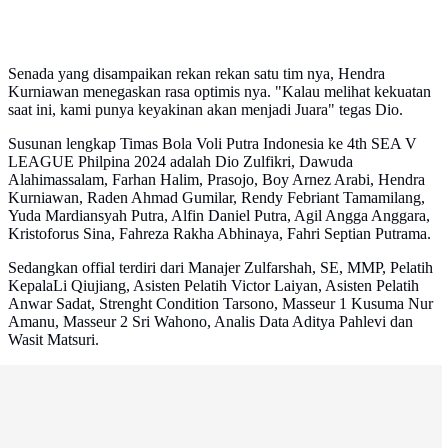
Senada yang disampaikan rekan rekan satu tim nya, Hendra
Kurniawan menegaskan rasa optimis nya. "Kalau melihat kekuatan
saat ini, kami punya keyakinan akan menjadi Juara" tegas Dio.
Susunan lengkap Timas Bola Voli Putra Indonesia ke 4th SEA V
LEAGUE Philpina 2024 adalah Dio Zulfikri, Dawuda
Alahimassalam, Farhan Halim, Prasojo, Boy Arnez Arabi, Hendra
Kurniawan, Raden Ahmad Gumilar, Rendy Febriant Tamamilang,
Yuda Mardiansyah Putra, Alfin Daniel Putra, Agil Angga Anggara,
Kristoforus Sina, Fahreza Rakha Abhinaya, Fahri Septian Putrama.
Sedangkan offial terdiri dari Manajer Zulfarshah, SE, MMP, Pelatih
KepalaLi Qiujiang, Asisten Pelatih Victor Laiyan, Asisten Pelatih
Anwar Sadat, Strenght Condition Tarsono, Masseur 1 Kusuma Nur
Amanu, Masseur 2 Sri Wahono, Analis Data Aditya Pahlevi dan
Wasit Matsuri.