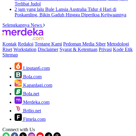
Terlibat Judol
2 jam yang lalu
Bule Lansia Australia Tidur 4 Hari di
Poskamling, Bikin Gaduh Hingga Diperiksa Kejiwaannya
Selengkapnya News
Kontak
Redaksi
Tentang Kami
Pedoman Media Siber
Metodologi
Riset
Workstation
Disclaimer
Syarat & Ketentuan
Privasi
Kode Etik
Sitemap
Liputan6.com
Bola.com
Kapanlagi.com
Bola.net
Merdeka.com
Brilio.net
Fimela.com
Connect with Us