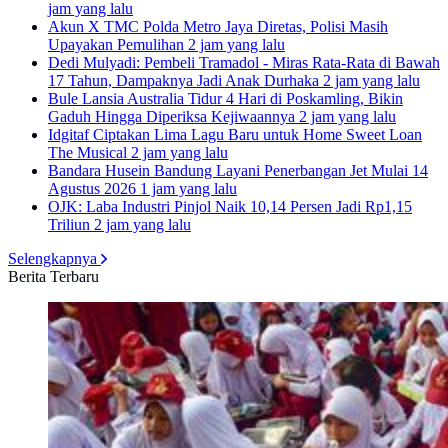
jam yang lalu
Akun X TMC Polda Metro Jaya Diretas, Polisi Masih
Upayakan Pemulihan
2 jam yang lalu
Dedi Mulyadi: Pembeli Tramadol - Miras Rata-Rata di Bawah
17 Tahun, Dampaknya Jadi Anak Durhaka
2 jam yang lalu
Bule Lansia Australia Tidur 4 Hari di Poskamling, Bikin
Gaduh Hingga Diperiksa Kejiwaannya
2 jam yang lalu
Idgitaf Ciptakan Lima Lagu Baru untuk Home Sweet Loan
The Musical
2 jam yang lalu
Bandara Husein Bandung Layani Penerbangan Jet Mulai 14
Agustus 2026
1 jam yang lalu
OJK: Laba Industri Pinjol Naik 10,14 Persen Jadi Rp1,15
Triliun
2 jam yang lalu
Selengkapnya
Berita Terbaru