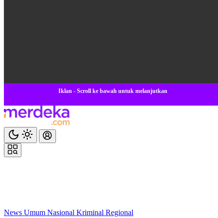
Iklan - Scroll ke bawah untuk melanjutkan
News
Umum
Nasional
Kriminal
Regional