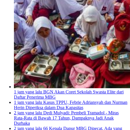
1 jam yang lalu
BGN Akan Coret Sekolah Swasta Elite dari
Daftar Penerima MBG
1 jam yang lalu
Kasus TPPU, Febrie Adriansyah dan Nurman
Herin Diperiksa dalam Dua Kapasitas
2 jam yang lalu
Dedi Mulyadi: Pembeli Tramadol - Miras
Rata-Rata di Bawah 17 Tahun, Dampaknya Jadi Anak
Durhaka
2 jam yang lalu
66 Kepala Dapur MBG Dipecat, Ada yang