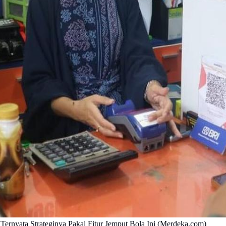
ernyata Strateginya Pakai Fitur Jemput Bola Ini (Merdeka.com)