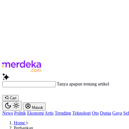
Tanya
Cari
Masuk
News
Politik
Ekonomi
Artis
Trending
Teknologi
Oto
Dunia
Gaya
Se
Home
Perbankan