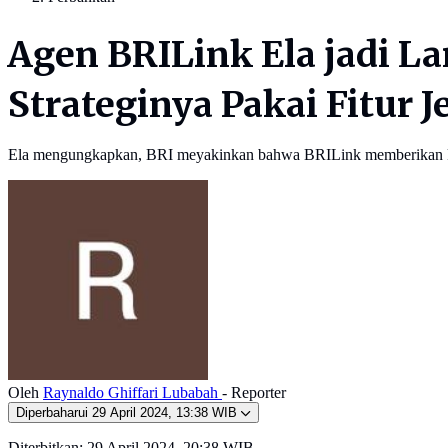
Agen BRILink Ela jadi L
Strateginya Pakai Fitur J
Ela mengungkapkan, BRI meyakinkan bahwa BRILink memberikan k
Oleh
Raynaldo Ghiffari Lubabah
- Reporter
Diperbaharui
29 April 2024, 13:38 WIB
Diterbitkan:
29 April 2024, 20:38 WIB