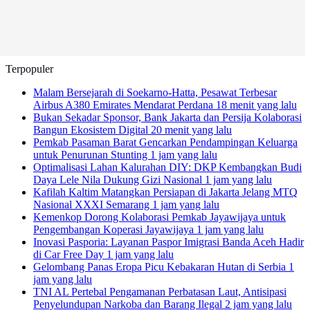
Terpopuler
Malam Bersejarah di Soekarno-Hatta, Pesawat Terbesar
Airbus A380 Emirates Mendarat Perdana
18 menit yang lalu
Bukan Sekadar Sponsor, Bank Jakarta dan Persija Kolaborasi
Bangun Ekosistem Digital
20 menit yang lalu
Pemkab Pasaman Barat Gencarkan Pendampingan Keluarga
untuk Penurunan Stunting
1 jam yang lalu
Optimalisasi Lahan Kalurahan DIY: DKP Kembangkan Budi
Daya Lele Nila Dukung Gizi Nasional
1 jam yang lalu
Kafilah Kaltim Matangkan Persiapan di Jakarta Jelang MTQ
Nasional XXXI Semarang
1 jam yang lalu
Kemenkop Dorong Kolaborasi Pemkab Jayawijaya untuk
Pengembangan Koperasi Jayawijaya
1 jam yang lalu
Inovasi Pasporia: Layanan Paspor Imigrasi Banda Aceh Hadir
di Car Free Day
1 jam yang lalu
Gelombang Panas Eropa Picu Kebakaran Hutan di Serbia
1
jam yang lalu
TNI AL Pertebal Pengamanan Perbatasan Laut, Antisipasi
Penyelundupan Narkoba dan Barang Ilegal
2 jam yang lalu