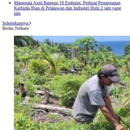
Manggala Agni Bangun 19 Embung, Perkuat Penanganan
Karhutla Riau di Pelalawan dan Indragiri Hulu
2 jam yang
lalu
Selengkapnya
Berita Terbaru