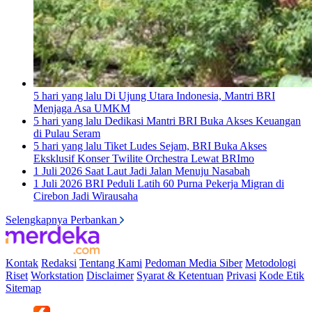
5 hari yang lalu
Di Ujung Utara Indonesia, Mantri BRI
Menjaga Asa UMKM
5 hari yang lalu
Dedikasi Mantri BRI Buka Akses Keuangan
di Pulau Seram
5 hari yang lalu
Tiket Ludes Sejam, BRI Buka Akses
Eksklusif Konser Twilite Orchestra Lewat BRImo
1 Juli 2026
Saat Laut Jadi Jalan Menuju Nasabah
1 Juli 2026
BRI Peduli Latih 60 Purna Pekerja Migran di
Cirebon Jadi Wirausaha
Selengkapnya Perbankan
Kontak
Redaksi
Tentang Kami
Pedoman Media Siber
Metodologi
Riset
Workstation
Disclaimer
Syarat & Ketentuan
Privasi
Kode Etik
Sitemap