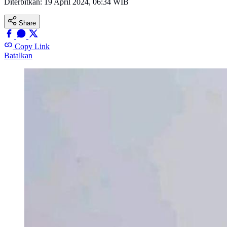
Diterbitkan:
19 April 2024, 06:34 WIB
Share
Copy Link
Batalkan