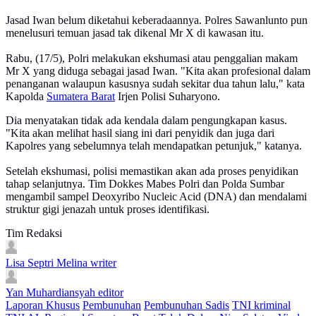
Jasad Iwan belum diketahui keberadaannya. Polres Sawanlunto pun
menelusuri temuan jasad tak dikenal Mr X di kawasan itu.
Rabu, (17/5), Polri melakukan ekshumasi atau penggalian makam
Mr X yang diduga sebagai jasad Iwan. "Kita akan profesional dalam
penanganan walaupun kasusnya sudah sekitar dua tahun lalu," kata
Kapolda
Sumatera Barat
Irjen Polisi Suharyono.
Dia menyatakan tidak ada kendala dalam pengungkapan kasus.
"Kita akan melihat hasil siang ini dari penyidik dan juga dari
Kapolres yang sebelumnya telah mendapatkan petunjuk," katanya.
Setelah ekshumasi, polisi memastikan akan ada proses penyidikan
tahap selanjutnya. Tim Dokkes Mabes Polri dan Polda Sumbar
mengambil sampel Deoxyribo Nucleic Acid (DNA) dan mendalami
struktur gigi jenazah untuk proses identifikasi.
Tim Redaksi
Lisa Septri Melina
writer
Yan Muhardiansyah
editor
Laporan Khusus
Pembunuhan
Pembunuhan Sadis
TNI kriminal