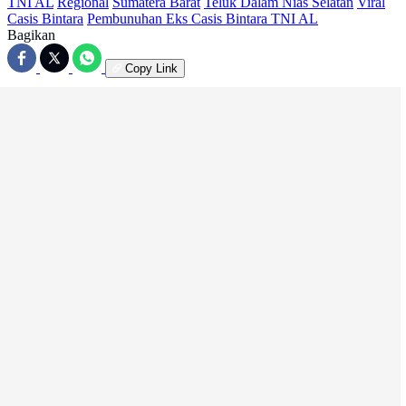
TNI AL
Regional
Sumatera Barat
Teluk Dalam Nias Selatan
Viral
Casis Bintara
Pembunuhan Eks Casis Bintara TNI AL
Bagikan
Copy Link