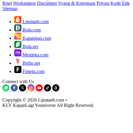
Riset
Workstation
Disclaimer
Syarat & Ketentuan
Privasi
Kode Etik
Sitemap
Liputan6.com
Bola.com
Kapanlagi.com
Bola.net
Merdeka.com
Brilio.net
Fimela.com
Connect with Us
Copyright © 2026 Liputan6.com
•
KLY KapanLagi Youniverse All Right Reserved.