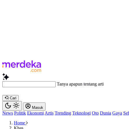
Bac
Cari
Masuk
News
Politik
Ekonomi
Artis
Trending
Teknologi
Oto
Dunia
Gaya
Se
Home
Khas