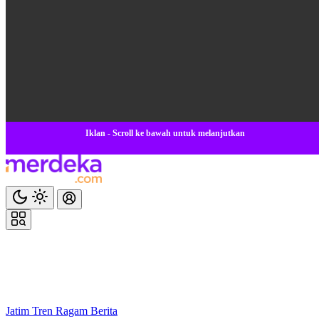
Iklan - Scroll ke bawah untuk melanjutkan
Jatim
Tren
Ragam
Berita