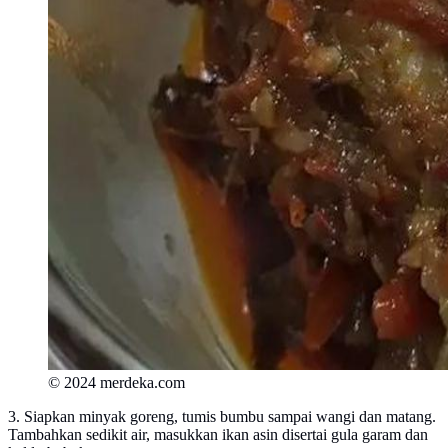
© 2024 merdeka.com
3. Siapkan minyak goreng, tumis bumbu sampai wangi dan matang.
Tambahkan sedikit air, masukkan ikan asin disertai gula garam dan