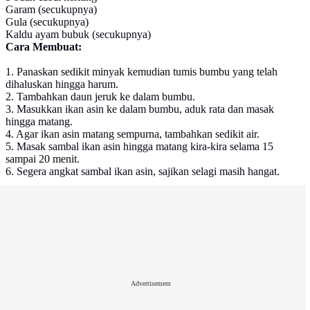
Garam (secukupnya)
Gula (secukupnya)
Kaldu ayam bubuk (secukupnya)
Cara Membuat:
1. Panaskan sedikit minyak kemudian tumis bumbu yang telah
dihaluskan hingga harum.
2. Tambahkan daun jeruk ke dalam bumbu.
3. Masukkan ikan asin ke dalam bumbu, aduk rata dan masak
hingga matang.
4. Agar ikan asin matang sempurna, tambahkan sedikit air.
5. Masak sambal ikan asin hingga matang kira-kira selama 15
sampai 20 menit.
6. Segera angkat sambal ikan asin, sajikan selagi masih hangat.
Advertisement