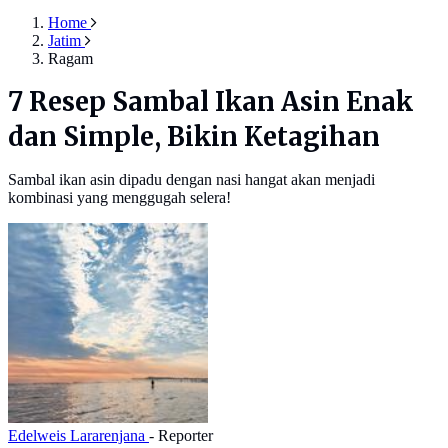
Home
Jatim
Ragam
7 Resep Sambal Ikan Asin Enak
dan Simple, Bikin Ketagihan
Sambal ikan asin dipadu dengan nasi hangat akan menjadi
kombinasi yang menggugah selera!
Edelweis Lararenjana
- Reporter