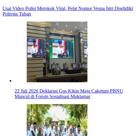
Usai Video Polisi Merokok Viral, Pelat Nomor Vespa Istri Diselidiki
Polresta Tuban
22 Juli 2026
Deklarasi Gus Kikin Maju Caketum PBNU
Muncul di Forum Sosialisasi Muktamar