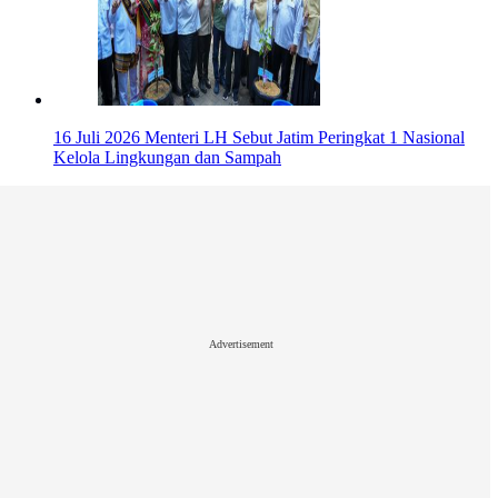
16 Juli 2026
Menteri LH Sebut Jatim Peringkat 1 Nasional
Kelola Lingkungan dan Sampah
Advertisement