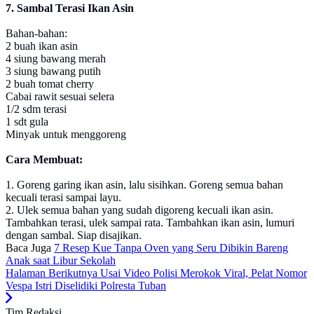
7. Sambal Terasi Ikan Asin
Bahan-bahan:
2 buah ikan asin
4 siung bawang merah
3 siung bawang putih
2 buah tomat cherry
Cabai rawit sesuai selera
1/2 sdm terasi
1 sdt gula
Minyak untuk menggoreng
Cara Membuat:
1. Goreng garing ikan asin, lalu sisihkan. Goreng semua bahan
kecuali terasi sampai layu.
2. Ulek semua bahan yang sudah digoreng kecuali ikan asin.
Tambahkan terasi, ulek sampai rata. Tambahkan ikan asin, lumuri
dengan sambal. Siap disajikan.
Baca Juga
7 Resep Kue Tanpa Oven yang Seru Dibikin Bareng
Anak saat Libur Sekolah
Halaman Berikutnya
Usai Video Polisi Merokok Viral, Pelat Nomor
Vespa Istri Diselidiki Polresta Tuban
Tim Redaksi