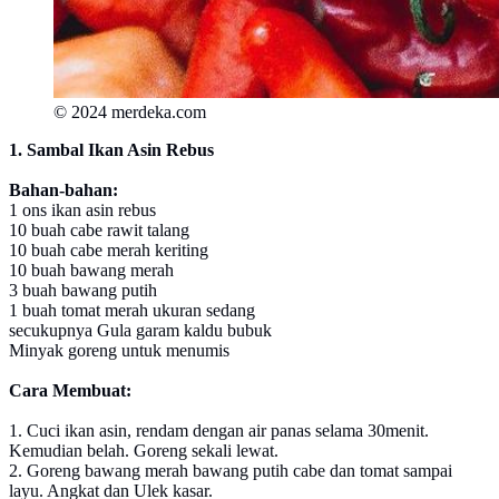
© 2024 merdeka.com
1. Sambal Ikan Asin Rebus
Bahan-bahan:
1 ons ikan asin rebus
10 buah cabe rawit talang
10 buah cabe merah keriting
10 buah bawang merah
3 buah bawang putih
1 buah tomat merah ukuran sedang
secukupnya Gula garam kaldu bubuk
Minyak goreng untuk menumis
Cara Membuat:
1. Cuci ikan asin, rendam dengan air panas selama 30menit.
Kemudian belah. Goreng sekali lewat.
2. Goreng bawang merah bawang putih cabe dan tomat sampai
layu. Angkat dan Ulek kasar.