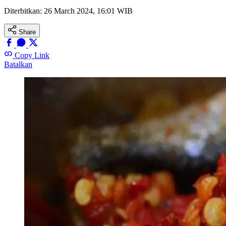
Diterbitkan:
26 March 2024, 16:01 WIB
Share
Copy Link
Batalkan