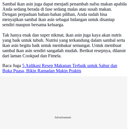
Sambal ikan asin juga dapat menjadi penambah nafsu makan apabila
Anda sedang berada di fase sedang malas atau susah makan.
Dengan perpaduan bahan-bahan pilihan, Anda sudah bisa
menyajikan sambal ikan asin sebagai hidangan untuk disantap
sendiri maupun bersama keluarga.
Tak hanya enak dan super nikmat, ikan asin juga kaya akan nutris
yang baik untuk tubuh. Nutrisi yang terkandung dalam sambal serta
ikan asin begitu baik untuk membakar semangat. Untuk membuat
sambal ikan asin sendiri sangatlah mudah. Berikut resepnya, dilansir
dari laman Cookpad dan Fimela.
Baca Juga
5 Aplikasi Resep Makanan Terbaik untuk Sahur dan
Buka Puasa, Bikin Ramadan Makin Praktis
Advertisement