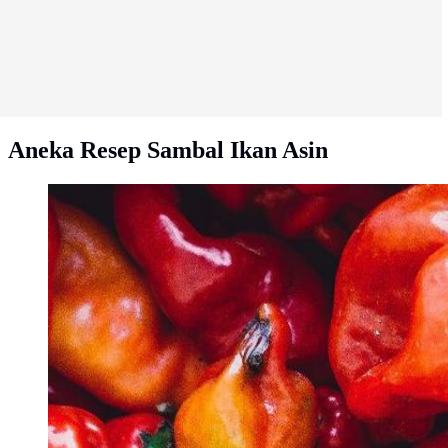
Aneka Resep Sambal Ikan Asin