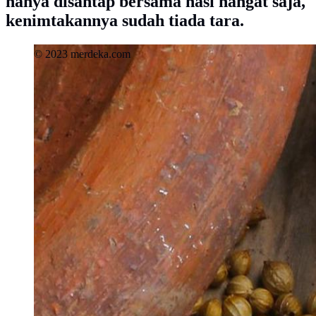
hanya disantap bersama nasi hangat saja,
kenimtakannya sudah tiada tara.
© 2023 merdeka.com