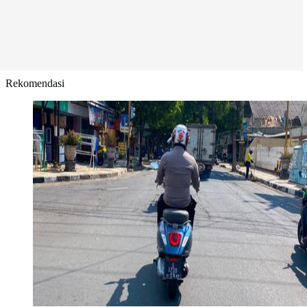
Rekomendasi