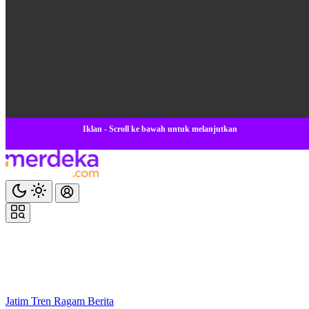
Iklan - Scroll ke bawah untuk melanjutkan
Jatim
Tren
Ragam
Berita