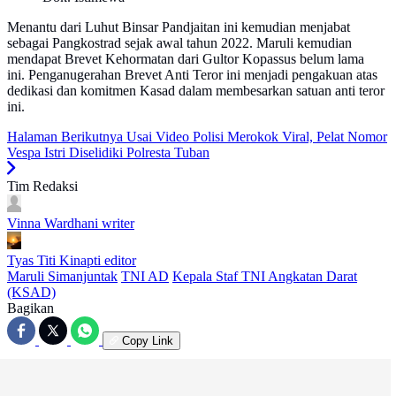
Menantu dari Luhut Binsar Pandjaitan ini kemudian menjabat
sebagai Pangkostrad sejak awal tahun 2022. Maruli kemudian
mendapat Brevet Kehormatan dari Gultor Kopassus belum lama
ini. Penganugerahan Brevet Anti Teror ini menjadi pengakuan atas
dedikasi dan komitmen Kasad dalam membesarkan satuan anti teror
ini.
Halaman Berikutnya
Usai Video Polisi Merokok Viral, Pelat Nomor
Vespa Istri Diselidiki Polresta Tuban
Tim Redaksi
Vinna Wardhani
writer
Tyas Titi Kinapti
editor
Maruli Simanjuntak
TNI AD
Kepala Staf TNI Angkatan Darat
(KSAD)
Bagikan
Copy Link