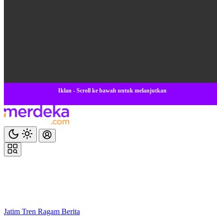
Iklan - Scroll ke bawah untuk melanjutkan
Jatim
Tren
Ragam
Berita