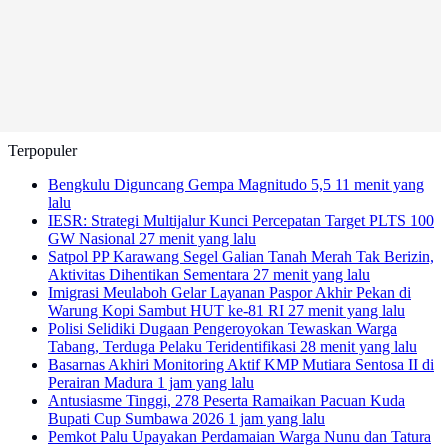
Terpopuler
Bengkulu Diguncang Gempa Magnitudo 5,5
11 menit yang
lalu
IESR: Strategi Multijalur Kunci Percepatan Target PLTS 100
GW Nasional
27 menit yang lalu
Satpol PP Karawang Segel Galian Tanah Merah Tak Berizin,
Aktivitas Dihentikan Sementara
27 menit yang lalu
Imigrasi Meulaboh Gelar Layanan Paspor Akhir Pekan di
Warung Kopi Sambut HUT ke-81 RI
27 menit yang lalu
Polisi Selidiki Dugaan Pengeroyokan Tewaskan Warga
Tabang, Terduga Pelaku Teridentifikasi
28 menit yang lalu
Basarnas Akhiri Monitoring Aktif KMP Mutiara Sentosa II di
Perairan Madura
1 jam yang lalu
Antusiasme Tinggi, 278 Peserta Ramaikan Pacuan Kuda
Bupati Cup Sumbawa 2026
1 jam yang lalu
Pemkot Palu Upayakan Perdamaian Warga Nunu dan Tatura