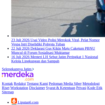
23 Juli 2026
Usai Video Polisi Merokok Viral, Pelat Nomor
Vespa Istri Diselidiki Polresta Tuban
22 Juli 2026
Deklarasi Gus Kikin Maju Caketum PBNU
Muncul di Forum Sosialisasi Muktamar
16 Juli 2026
Menteri LH Sebut Jatim Peringkat 1 Nasional
Kelola Lingkungan dan Sampah
Selengkapnya Jatim
Kontak
Redaksi
Tentang Kami
Pedoman Media Siber
Metodologi
Riset
Workstation
Disclaimer
Syarat & Ketentuan
Privasi
Kode Etik
Sitemap
Liputan6.com