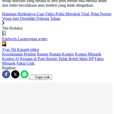
setiap individu yang berada di area pom bensin bisa merasa aman
dari risiko kecelakaan atau insiden yang tidak diinginkan.
Halaman Berikutnya
Usai Video Polisi Merokok Viral, Pelat Nomor
Vespa Istri Diselidiki Polresta Tuban
Tim Redaksi
Edelweis Lararenjana
writer
Tyas Titi Kinapti
editor
Keselamatan Penting
Ragam
Ragam Konten
Konten Menarik
Konten AI
Kenapa di Pom Bensin Tidak Boleh Main HP
Fakta
Menarik
Fakta Unik
Bagikan
Copy Link