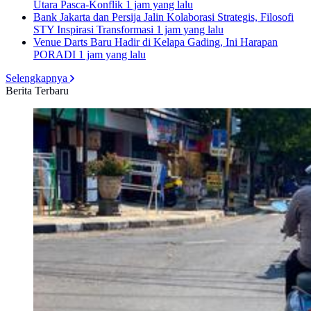
Utara Pasca-Konflik
1 jam yang lalu
Bank Jakarta dan Persija Jalin Kolaborasi Strategis, Filosofi
STY Inspirasi Transformasi
1 jam yang lalu
Venue Darts Baru Hadir di Kelapa Gading, Ini Harapan
PORADI
1 jam yang lalu
Selengkapnya
Berita Terbaru