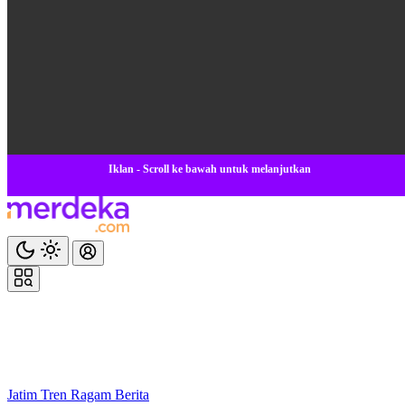
Iklan - Scroll ke bawah untuk melanjutkan
Jatim
Tren
Ragam
Berita