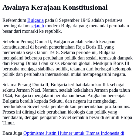
Awalnya Kerajaan Konstitusional
Referendum
Bulgaria
pada 8 September 1946 adalah peristiwa
penting dalam
sejarah
modern Bulgaria yang menandai perubahan
besar dari monarki ke republik.
Sebelum Perang Dunia II, Bulgaria adalah sebuah kerajaan
konstitusional di bawah pemerintahan Raja Boris III, yang
memerintah sejak tahun 1918. Selama periode ini, Bulgaria
mengalami beberapa perubahan politik dan sosial, termasuk dampak
dari Perang Dunia I dan krisis ekonomi global. Meskipun Boris III
berusaha menjaga stabilitas politik, tekanan dari berbagai kelompok
politik dan perubahan internasional mulai mempengaruhi negara.
Selama Perang Dunia II, Bulgaria terlibat dalam konflik sebagai
sekutu Jerman Nazi. Namun, setelah kekalahan Jerman pada tahun
1944, Bulgaria mengalami perubahan besar. Angkatan bersenjata
Bulgaria beralih kepada Sekutu, dan negara itu menghadapi
pendudukan Soviet serta pembentukan pemerintahan pro-komunis.
Proses ini diiringi oleh perubahan ideologis dan politik yang
mendalam, dengan pengaruh Soviet semakin besar di seluruh Eropa
Timur.
Baca Juga
Optimisme Justin Hubner untuk Timnas Indonesia di