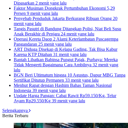
Dipasarkan
2 menit yang lalu
Faktor Musiman Dongkrak Pertumbuhan Ekonomi 5,29
Persen
9 menit yang lalu
Penyebab Penduduk Jakarta Berkurang Ribuan Orang
20
menit yang lalu
Tangis Pasutri di Bandung Ditangkap Polisi, Niat Beli Susu
Anak Berakhir di Penjara
24 menit yang lalu
Operasi Kereta Daop 2 Alami Keterlambatan Pascagempa
Pangandaran
25 menit yang lalu
ART Diduga Disekap di Kelapa Gading, Tak Bisa Kabur
Karena KTP Ditahan
31 menit yang lalu
Bantah Libatkan Babinsa Pungut Pajak, Purbaya: Mereka
Tidak Mengerti Bagaimana Cara Ambilnya
32 menit yang
lalu
BGN Beri Ultimatum hingga 10 Agustus, Dapur MBG Tanpa
Sertifikat Ditutup Permanen
33 menit yang lalu
Menhut Rapat dengan Hashim Bahas Taman Nasional
Indonesia
39 menit yang lalu
Update Harga Pangan: Cabai Rawit Rp59.150/Kg, Telur
Ayam Rp29.550/Kg
39 menit yang lalu
Selengkapnya
Berita Terbaru