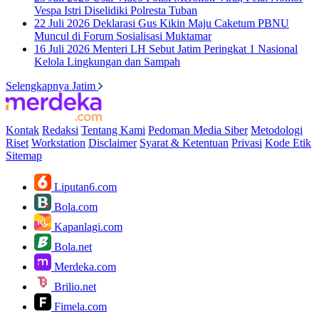
Vespa Istri Diselidiki Polresta Tuban
22 Juli 2026
Deklarasi Gus Kikin Maju Caketum PBNU
Muncul di Forum Sosialisasi Muktamar
16 Juli 2026
Menteri LH Sebut Jatim Peringkat 1 Nasional
Kelola Lingkungan dan Sampah
Selengkapnya Jatim
Kontak
Redaksi
Tentang Kami
Pedoman Media Siber
Metodologi
Riset
Workstation
Disclaimer
Syarat & Ketentuan
Privasi
Kode Etik
Sitemap
Liputan6.com
Bola.com
Kapanlagi.com
Bola.net
Merdeka.com
Brilio.net
Fimela.com