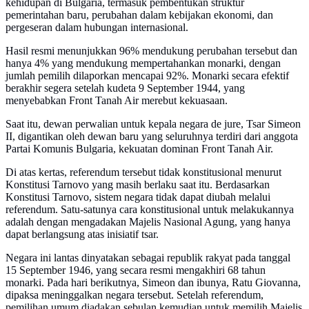
kehidupan di Bulgaria, termasuk pembentukan struktur
pemerintahan baru, perubahan dalam kebijakan ekonomi, dan
pergeseran dalam hubungan internasional.
Hasil resmi menunjukkan 96% mendukung perubahan tersebut dan
hanya 4% yang mendukung mempertahankan monarki, dengan
jumlah pemilih dilaporkan mencapai 92%. Monarki secara efektif
berakhir segera setelah kudeta 9 September 1944, yang
menyebabkan Front Tanah Air merebut kekuasaan.
Saat itu, dewan perwalian untuk kepala negara de jure, Tsar Simeon
II, digantikan oleh dewan baru yang seluruhnya terdiri dari anggota
Partai Komunis Bulgaria, kekuatan dominan Front Tanah Air.
Di atas kertas, referendum tersebut tidak konstitusional menurut
Konstitusi Tarnovo yang masih berlaku saat itu. Berdasarkan
Konstitusi Tarnovo, sistem negara tidak dapat diubah melalui
referendum. Satu-satunya cara konstitusional untuk melakukannya
adalah dengan mengadakan Majelis Nasional Agung, yang hanya
dapat berlangsung atas inisiatif tsar.
Negara ini lantas dinyatakan sebagai republik rakyat pada tanggal
15 September 1946, yang secara resmi mengakhiri 68 tahun
monarki. Pada hari berikutnya, Simeon dan ibunya, Ratu Giovanna,
dipaksa meninggalkan negara tersebut. Setelah referendum,
pemilihan umum diadakan sebulan kemudian untuk memilih Majelis